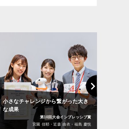
Next
小さなチャレンジから繋がった大き
実現
な成果
評価
第10回大会インプレッシブ賞
宮園 佳耶・近森 由衣・福島 慶悦