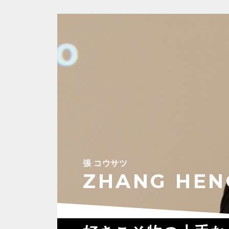
張 コウサツ
ZHANG HE