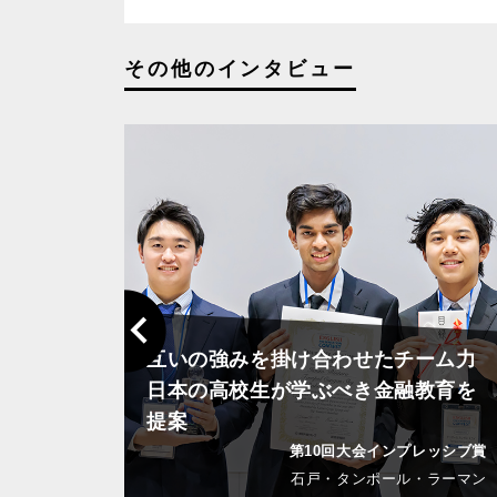
その他のインタビュー
Previous
互いの強みを掛け合わせたチーム力
日本の高校生が学ぶべき金融教育を
ト初代
提案
第10回大会インプレッシブ賞
木小百合
石戸・タンポール・ラーマン