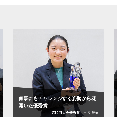
何事にもチャレンジする姿勢から花
開いた優秀賞
第10回大会優秀賞
土谷 茉楠