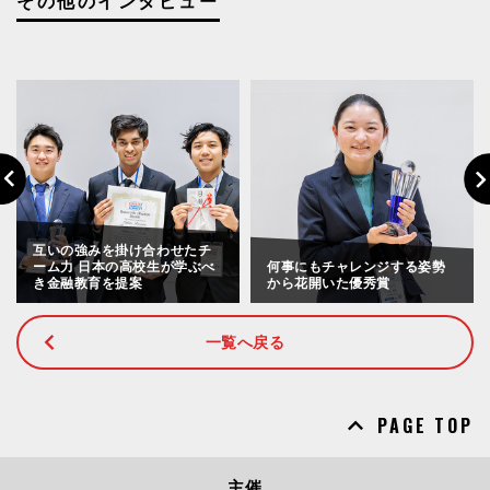
その他のインタビュー
Previous
Nex
互いの強みを掛け合わせたチ
ーム力 日本の高校生が学ぶべ
何事にもチャレンジする姿勢
き金融教育を提案
から花開いた優秀賞
一覧へ戻る
PAGE TOP
主催