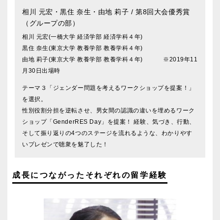
相川 元宏・黒住 奈生・由地 莉子
/ 第8回大会優秀賞
（グループの部）
相川 元宏(一橋大学 経済学部 経済学科４年)
黒住 奈生(東京大学 教養学部 教養学科４年)
由地 莉子(東京大学 教養学部 教養学科４年) ※2019年11
月30日出場時
テーマ３「ジェンダー問題を考えるワークショップを提案！」
を選択。
性別役割分担を逆転させ、男女間の認識の違いを埋めるワーク
ショップ「GenderRES Day」を提案！ 経験、気づき、行動、
そして振り返りの4つのステージを流れるような、わかりやす
いプレゼンで聴衆を魅了した！
成長につながったそれぞれの留学経験