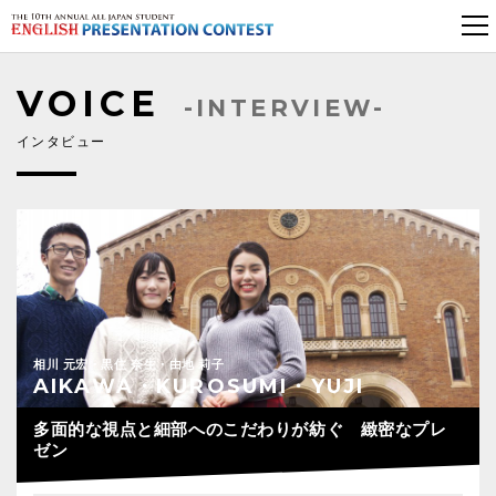
VOICE
-INTERVIEW-
インタビュー
相川 元宏・黒住 奈生・由地 莉子
AIKAWA・KUROSUMI・YUJI
多面的な視点と細部へのこだわりが紡ぐ 緻密なプレ
ゼン