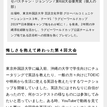
セバスチャン・ジョンソン
/ 第6回大会優秀賞（個人の
部）
出場時、東京外国語大学 言語文化学部 グローバルコミュニケ
ーションコース３年。テーマ1「ラグビーワールドカップ
2019™日本開催キャンプ地をわが町に！」を発表。2年間の沖
縄滞在経験を活かし、ラグビーワールドカップ公認チームキャ
ンプ地である読谷村への招致を熱くプレゼンした。
悔しさを抱えて終わった第４回大会
東京外国語大学に編入前、沖縄の大学で学生向けにチュ
ータリングで英語を教えたり、一般の方々向けにTOEIC
や映画から生活に使える英語を教えたりするワークショ
ップを開催していました。英語力にはそれなりに自信が
あったので、何かコンテストの様なものには参加してみ
たいと思っていました。ある時、YouTubeで動画を見て