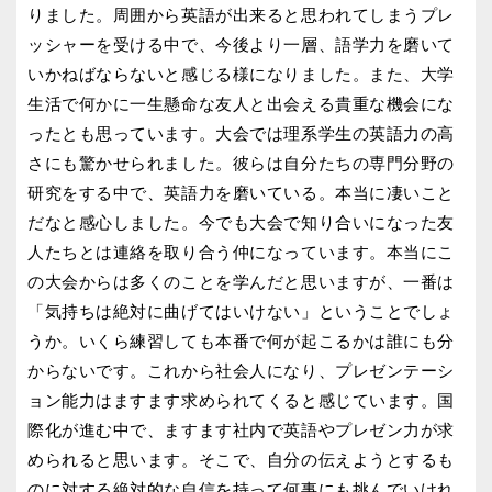
りました。周囲から英語が出来ると思われてしまうプレ
ッシャーを受ける中で、今後より一層、語学力を磨いて
いかねばならないと感じる様になりました。また、大学
生活で何かに一生懸命な友人と出会える貴重な機会にな
ったとも思っています。大会では理系学生の英語力の高
さにも驚かせられました。彼らは自分たちの専門分野の
研究をする中で、英語力を磨いている。本当に凄いこと
だなと感心しました。今でも大会で知り合いになった友
人たちとは連絡を取り合う仲になっています。本当にこ
の大会からは多くのことを学んだと思いますが、一番は
「気持ちは絶対に曲げてはいけない」ということでしょ
うか。いくら練習しても本番で何が起こるかは誰にも分
からないです。これから社会人になり、プレゼンテーシ
ョン能力はますます求められてくると感じています。国
際化が進む中で、ますます社内で英語やプレゼン力が求
められると思います。そこで、自分の伝えようとするも
のに対する絶対的な自信を持って何事にも挑んでいけれ