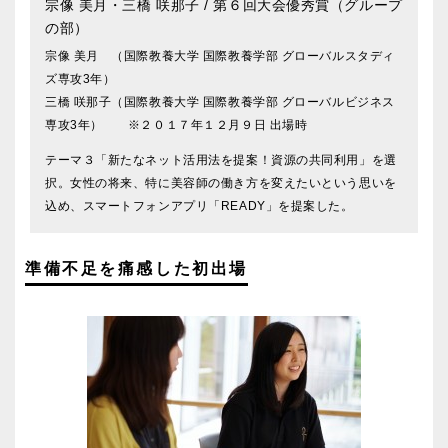
宗像 美月・三橋 咲那子
/ 第６回大会優秀賞（グループ
の部）
宗像 美月 （国際教養大学 国際教養学部 グローバルスタディ
ズ専攻3年）
三橋 咲那子（国際教養大学 国際教養学部 グローバルビジネス
専攻3年） ※２０１７年１２月９日 出場時
テーマ３「新たなネット活用法を提案！資源の共同利用」を選
択。女性の将来、特に美容師の働き方を変えたいという思いを
込め、スマートフォンアプリ「READY」を提案した。
準備不足を痛感した初出場