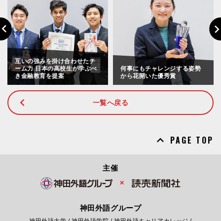
Previous
Nex
互いの強みを掛け合わせたチ
ーム力 日本の高校生が学ぶべ
何事にもチャレンジする姿勢
き金融教育を提案
から花開いた優秀賞
一覧へ戻る
PAGE TOP
主催
✕
神田外語グループ
神田外語大学
/
神田外語学院
/
神田外語キャリアカレッジ
/