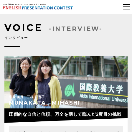
VOICE
-INTERVIEW-
インタビュー
宗像 美月・三橋 咲那子
MUNAKATA、MIHASHI
圧倒的な自信と信頼、万全を期して臨んだ2度目の挑戦