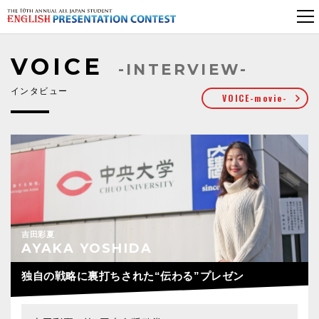
VOICE
-INTERVIEW-
インタビュー
VOICE-movie-
吉田彩夏
AYAKA YOSHIDA
独自の戦略に裏打ちされた“伝わる”プレゼン