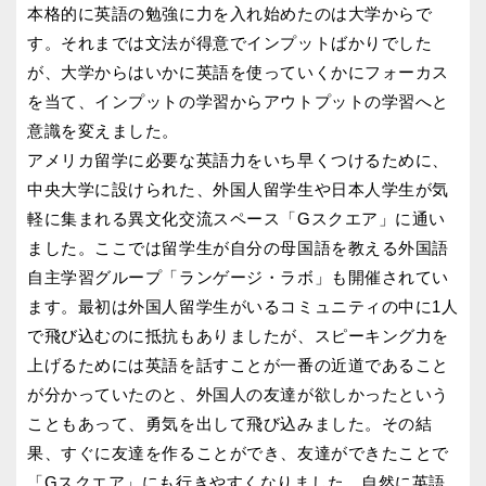
本格的に英語の勉強に力を入れ始めたのは大学からで
す。それまでは文法が得意でインプットばかりでした
が、大学からはいかに英語を使っていくかにフォーカス
を当て、インプットの学習からアウトプットの学習へと
意識を変えました。
アメリカ留学に必要な英語力をいち早くつけるために、
中央大学に設けられた、外国人留学生や日本人学生が気
軽に集まれる異文化交流スペース「Gスクエア」に通い
ました。ここでは留学生が自分の母国語を教える外国語
自主学習グループ「ランゲージ・ラボ」も開催されてい
ます。最初は外国人留学生がいるコミュニティの中に1人
で飛び込むのに抵抗もありましたが、スピーキング力を
上げるためには英語を話すことが一番の近道であること
が分かっていたのと、外国人の友達が欲しかったという
こともあって、勇気を出して飛び込みました。その結
果、すぐに友達を作ることができ、友達ができたことで
「Gスクエア」にも行きやすくなりました。自然に英語