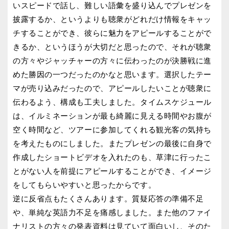
いスピードで話し、難しい語彙を盛り込んでプレゼンを
披露するか、というよりも聴衆がどれだけ情報をキャッ
チすることができ、彼らに魅力をアピールすることがで
きるか、というほうが大切だと思ったので、それが聴衆
の方々やジャッチャーの方々に伝わったのが決勝戦に進
めた勝因の一つだったのかなと思います。選択したテー
マが売り込みだったので、アピールしたいことが聴衆に
伝わるよう、構成も工夫しました。タイムスケジュール
は、イルミネーションが最も綺麗に見える時間やお腹が
空く時間など、ツアーに参加してくれる観光客の気持ち
を考えたものにしました。またプレゼンの最後に自身で
作成したショートビデオを入れたのも、草津に行ったこ
とがない人を前提にアピールすることができ、イメージ
をしてもらいやすいと思ったからです。
逆に反省点もたくさんあります。質疑応答の準備不足
や、単純な英語力不足を痛感しました。また他のファイ
ナリストの方々の発表資料は見ていて面白いし、そのた