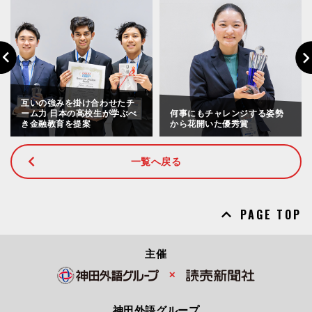
Previous
Nex
互いの強みを掛け合わせたチ
ーム力 日本の高校生が学ぶべ
何事にもチャレンジする姿勢
き金融教育を提案
から花開いた優秀賞
一覧へ戻る
PAGE TOP
主催
✕
神田外語グループ