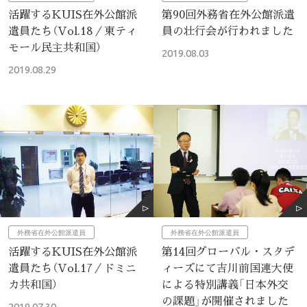
活躍するKUIS在外公館派
第90回外務省在外公館派遣
遣員たち（Vol.18／東ティ
員の壮行会が行われました
モール民主共和国）
2019.08.03
2019.08.29
外務省在外公館派遣員
外務省在外公館派遣員
活躍するKUIS在外公館派
第14回グローバル・スタデ
遣員たち（Vol.17／ドミニ
ィーズにて吉川前国連大使
カ共和国）
による特別講義「日本外交
の課題」が開催されました
2019.07.30