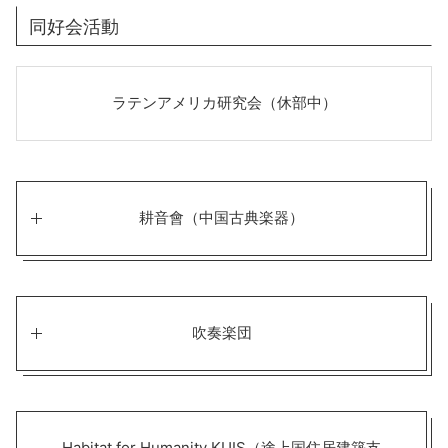
同好会活動
ラテンアメリカ研究会（休部中）
耕音會（中国古典楽器）
吹奏楽団
Habitat for Humanity KUIS（途上国住居建築支