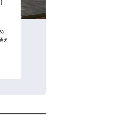
間
め
通え