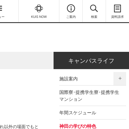
ュー
KUIS NOW
ご案内
検索
資料請求
キャンパスライフ
施設案内
国際寮･提携学生寮･提携学生
マンション
年間スケジュール
神田の学びの特色
れ以外の場面でもと