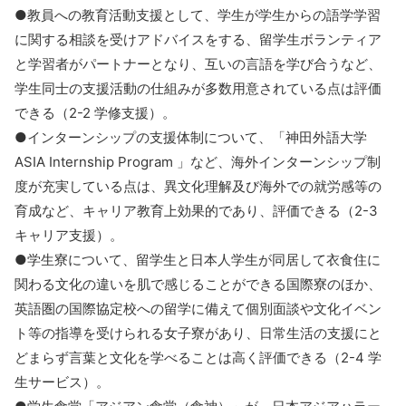
●教員への教育活動支援として、学生が学生からの語学学習
に関する相談を受けアドバイスをする、留学生ボランティア
と学習者がパートナーとなり、互いの言語を学び合うなど、
学生同士の支援活動の仕組みが多数用意されている点は評価
できる（2-2 学修支援）。
●インターンシップの支援体制について、「神田外語大学
ASIA Internship Program 」など、海外インターンシップ制
度が充実している点は、異文化理解及び海外での就労感等の
育成など、キャリア教育上効果的であり、評価できる（2-3
キャリア支援）。
●学生寮について、留学生と日本人学生が同居して衣食住に
関わる文化の違いを肌で感じることができる国際寮のほか、
英語圏の国際協定校への留学に備えて個別面談や文化イベン
ト等の指導を受けられる女子寮があり、日常生活の支援にと
どまらず言葉と文化を学べることは高く評価できる（2-4 学
生サービス）。