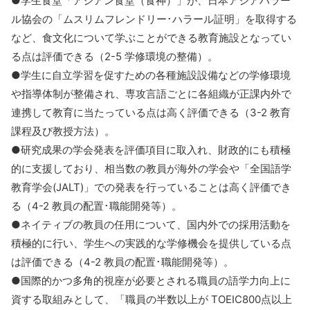
●学生食堂「アジアン食堂（食神）」が、日本アジアハラー
ル協会の「ムスリムフレンドリー･ハラール証明」を取得する
など、食文化について学ぶことができる教育施設となってい
る点は評価できる（2-5 学修環境の整備）。
●学生に自立学習を促すための各種施設設備などの学修環境
や指導体制が整備され、専攻言語ごとに各組織が正課内外で
連携して教育に当たっている点は高く評価できる（3-2 教育
課程及び教授方法）。
●研究成果の学会発表を評価項目に取入れ、財政的にも積極
的に支援しており、相当数の教員が海外の学会や「全国語学
教育学会(JALT)」での発表を行っていることは高く評価でき
る（4-2 教員の配置･職能開発等）。
●ネイティブの教員の任用について、国内外での採用活動を
積極的に行い、学生への実践的な学修機会を提供している点
は評価できる（4-2 教員の配置･職能開発等）。
●国際的かつ多角的視座が必要とされる職員の語学力向上に
資する取組みとして、「職員の半数以上が TOEIC800点以上