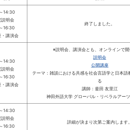
～14:30
院説明会
終了しました。
～16:30
座・講演会
※説明会、講演会とも、オンラインで開
説明会
～14:30
公開講座
院説明会
テーマ：雑談における共感を社会言語学と日本語
～16:30
る
座・講演会
講師：釜田 友里江
神田外語大学 グローバル・リベラルアーツ
～14:30
院説明会
詳細が決まり次第ご案内します
～16:30