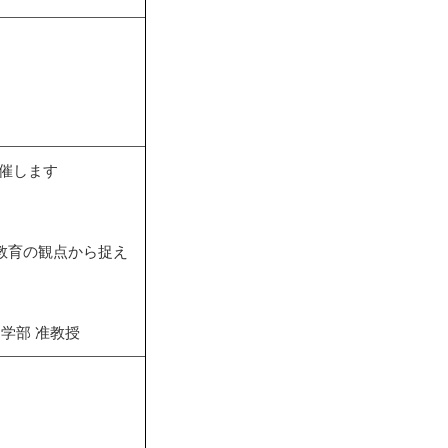
催します
教育の観点から捉え
学部 准教授
。