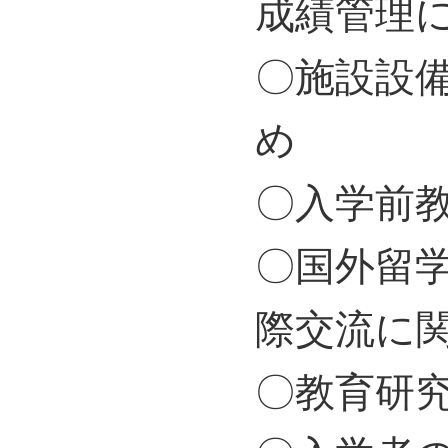
成績管理
〇施設設
め
〇入学前
〇国外留
際交流に
〇教育研