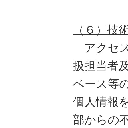
（６）技
アクセス
扱担当者
ベース等
個人情報
部からの