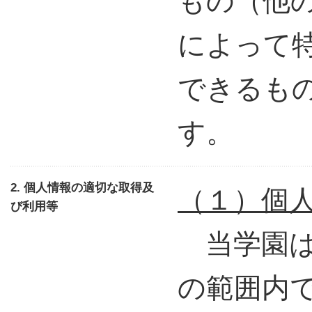
もの（他
によって
できるも
す。
2. 個人情報の適切な取得及
（１）個
び利用等
当学園は
の範囲内