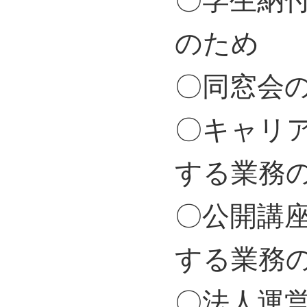
〇学生納
のため
〇同窓会
〇キャリ
する業務
〇公開講
する業務
〇法人運