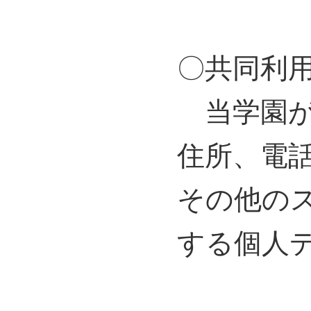
〇共同利
当学園が
住所、電
その他の
する個人