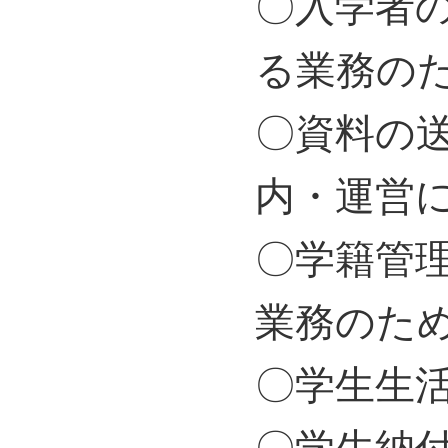
〇入学者
る業務の
〇資料の
内・運営
〇学籍管
業務のた
〇学生生