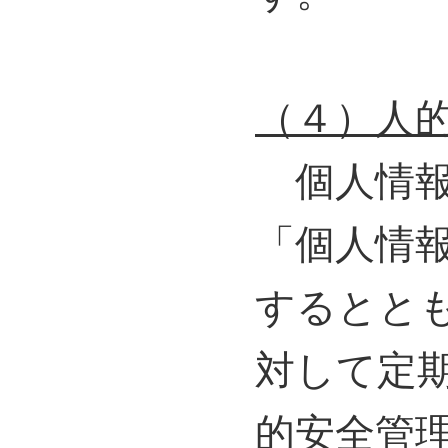
（４）人
個人情報
「個人情
するとと
対して定
的安全管