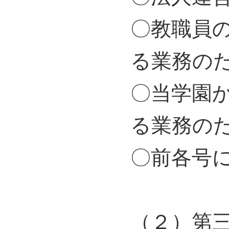
〇教職員
る業務の
〇当学園
る業務の
〇前各号
（２）第