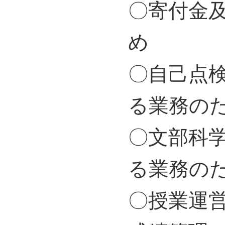
〇寄付金
め
〇自己点
る業務の
〇文部科
る業務の
〇授業運