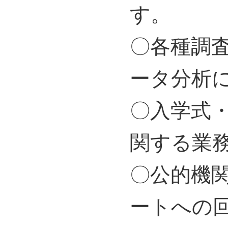
す。
〇各種調
ータ分析
〇入学式
関する業
〇公的機
ートへの