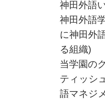
神田外語
神田外語
に神田外
る組織)
当学園の
ティッシ
語マネジ