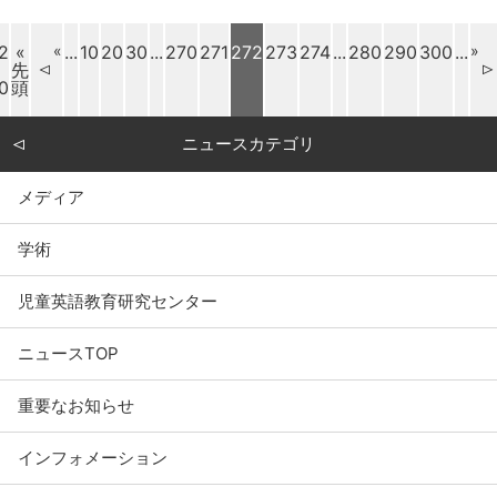
2
«
«
...
10
20
30
...
270
271
272
273
274
...
280
290
300
...
»
先
0
頭
ニュースカテゴリ
メディア
学術
児童英語教育研究センター
ニュースTOP
重要なお知らせ
インフォメーション