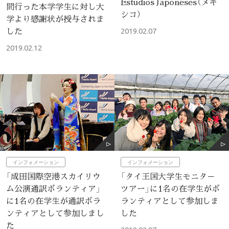
Estudios Japoneses（メキ
間行った本学学生に対し大
シコ）
学より感謝状が授与されま
した
2019.02.07
2019.02.12
インフォメーション
インフォメーション
「成田国際空港スカイリウ
「タイ王国大学生モニタ－
ム公演通訳ボランティア」
ツアー」に1名の在学生がボ
に1名の在学生が通訳ボラ
ランティアとして参加しま
ンティアとして参加しまし
した
た