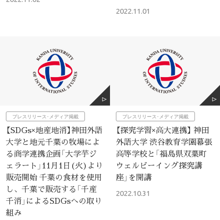
2022.11.01
プレスリリース･メディア掲載
プレスリリース･メディア掲載
【SDGs×地産地消】神田外語
【探究学習×高大連携】 神田
大学と地元千葉の牧場によ
外語大学 渋谷教育学園幕張
る商学連携企画「大学芋ジ
高等学校と「福島県双葉町
ェラート」11月1日(火)より
ウェルビーイング探究講
販売開始 千葉の食材を使用
座」を開講
し、千葉で販売する「千産
2022.10.31
千消」によるSDGsへの取り
組み