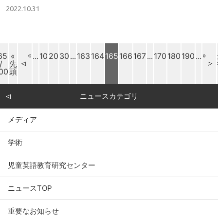
2022.10.31
65
«
«
...
10
20
30
...
163
164
165
166
167
...
170
180
190
...
»
/
先
00
頭
ニュースカテゴリ
メディア
学術
児童英語教育研究センター
ニュースTOP
重要なお知らせ