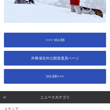
<<< Vol.66
外務省在外公館派遣員ページ
Vol.68>>>
ニュースカテゴリ
メディア