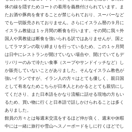
体の線を隠すためコートの着用を義務付けられています。ま
たお酒や豚肉を食することが禁じられており、スーパーなど
でも一切販売されておりません。さらにイスラム暦の９月に
イスラム教徒は１ヶ月間の断食を行います。その間に我々外
国人や異教徒は断食を強いられる訳ではありませんが、国と
してラマダンの取り締まりを行っているため、この１ヶ月間
は日中にレストランが開けていない場合や、開けていてもデ
リバリーのみで冷たい食事（スープやサンドイッチなど）し
か販売していないことがありました。そんなイスラム教色が
強いイランですが、イラン人の方々はとても優しく、親日国
として有名なためこちらが日本人とわかるととても親切にし
てくださり、また日本語をかなり流暢に話せる現地の方もい
るため、買い物に行くと日本語で話しかけられることは多く
ありました。
館員の方々とは毎週末交流をするほど仲が良く、週末や休暇
中には一緒に旅行や雪山へスノーボードをしに行くほどでし