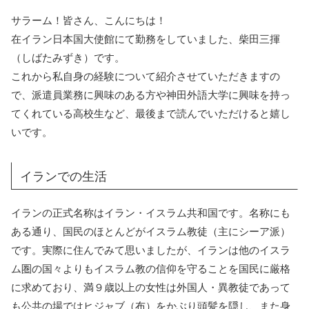
サラーム！皆さん、こんにちは！
在イラン日本国大使館にて勤務をしていました、柴田三揮
（しばたみずき）です。
これから私自身の経験について紹介させていただきますの
で、派遣員業務に興味のある方や神田外語大学に興味を持っ
てくれている高校生など、最後まで読んでいただけると嬉し
いです。
イランでの生活
イランの正式名称はイラン・イスラム共和国です。名称にも
ある通り、国民のほとんどがイスラム教徒（主にシーア派）
です。実際に住んでみて思いましたが、イランは他のイスラ
ム圏の国々よりもイスラム教の信仰を守ることを国民に厳格
に求めており、満９歳以上の女性は外国人・異教徒であって
も公共の場ではヒジャブ（布）をかぶり頭髪を隠し、また身