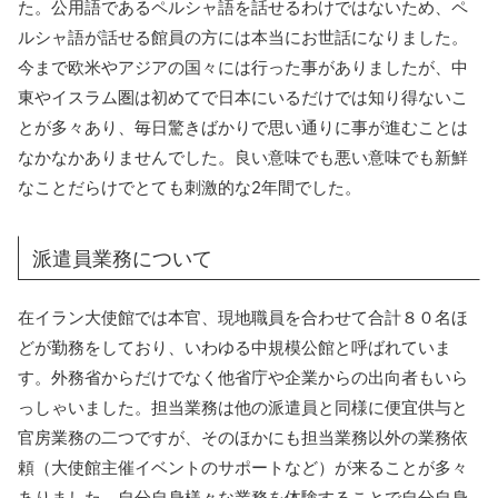
た。公用語であるペルシャ語を話せるわけではないため、ペ
ルシャ語が話せる館員の方には本当にお世話になりました。
今まで欧米やアジアの国々には行った事がありましたが、中
東やイスラム圏は初めてで日本にいるだけでは知り得ないこ
とが多々あり、毎日驚きばかりで思い通りに事が進むことは
なかなかありませんでした。良い意味でも悪い意味でも新鮮
なことだらけでとても刺激的な2年間でした。
派遣員業務について
在イラン大使館では本官、現地職員を合わせて合計８０名ほ
どが勤務をしており、いわゆる中規模公館と呼ばれていま
す。外務省からだけでなく他省庁や企業からの出向者もいら
っしゃいました。担当業務は他の派遣員と同様に便宜供与と
官房業務の二つですが、そのほかにも担当業務以外の業務依
頼（大使館主催イベントのサポートなど）が来ることが多々
ありました。自分自身様々な業務を体験することで自分自身