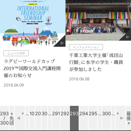
インフォメーション
ニュースTOP
千葉工業大学主催「成田山
ラグビーワールドカップ
行脚」に本学の学生・職員
2019™国際交流入門講座開
が参加しました
催のお知らせ
2018.06.08
2018.06.09
293
«
«
...
10
20
30
...
291
292
293
294
295
...
300
...
»
最
/
先
後
300
頭
»