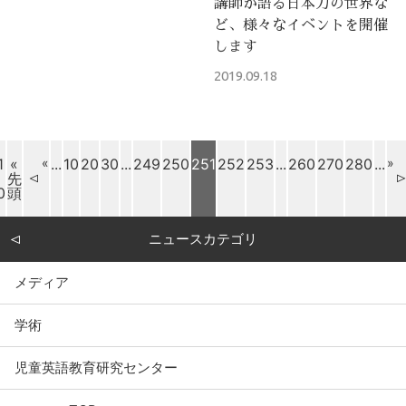
講師が語る日本刀の世界な
ど、様々なイベントを開催
します
2019.09.18
1
«
«
...
10
20
30
...
249
250
251
252
253
...
260
270
280
...
»
先
0
頭
ニュースカテゴリ
メディア
学術
児童英語教育研究センター