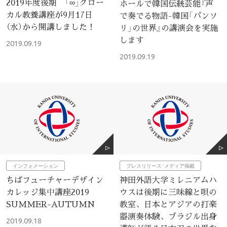
2019年度後期 「∞」グロー
ホールで韓国伝統芸能『声
カル教養講座が9月17日
で奏でる物語-韓国「パンソ
（水）から開講しました！
リ」の世界』の講演会を実施
します
2019.09.19
2019.09.19
インフォメーション
プレスリリース･メディア掲載
ちばフューチャーデザイン
神田外語大学ミレニアムハ
カレッジ集中講座2019
ウスは後期に三味線と唄の
SUMMER-AUTUMN
教室、日本とアジアの打楽
器演奏体験、ブラジル出身
2019.09.18