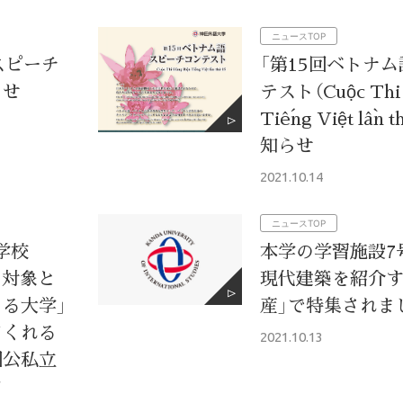
ニュースTOP
スピーチ
「第15回ベトナ
らせ
テスト（Cuộc Thi 
Tiếng Việt lần
知らせ
2021.10.14
ニュースTOP
学校
本学の学習施設7
を対象と
現代建築を紹介す
る大学」
産」で特集されま
てくれる
2021.10.13
国公私立
ン