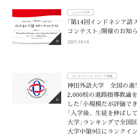
ニュースTOP
「第14回インドネシア語
コンテスト」開催のお知
2021.10.14
プレスリリース･メディア掲載
神田外語大学 全国の進
2,000校の進路指導教諭
した「小規模だが評価でき
「入学後、生徒を伸ばし
大学」ランキングで全国
大学中第9位にランクイ