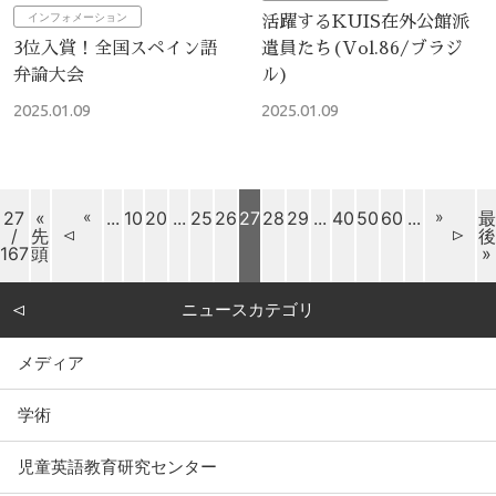
活躍するKUIS在外公館派
インフォメーション
遣員たち(Vol.86/ブラジ
3位入賞！全国スペイン語
ル)
弁論大会
2025.01.09
2025.01.09
27
«
«
...
10
20
...
25
26
27
28
29
...
40
50
60
...
»
最
/
先
後
167
頭
»
ニュースカテゴリ
メディア
学術
児童英語教育研究センター