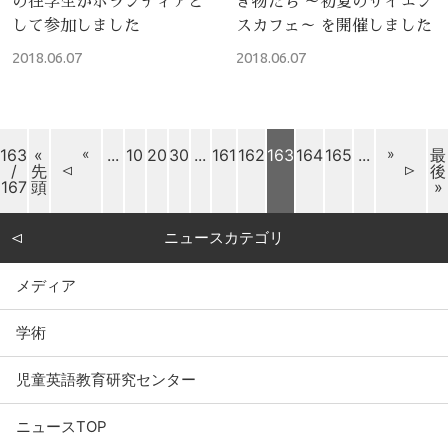
の在学生がボランティアと
き物たち ～初夏のサイエン
して参加しました
スカフェ～ を開催しました
2018.06.07
2018.06.07
163
«
«
...
10
20
30
...
161
162
163
164
165
...
»
最
/
先
後
167
頭
»
ニュースカテゴリ
メディア
学術
児童英語教育研究センター
ニュースTOP