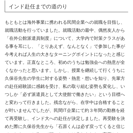
インド赴任までの道のり
もともとは海外事業に携われる民間企業への就職を目指し、
就職活動を行っていました。就職活動の最中、偶然友人から
「在外公館派遣員制度」について、大学内で対策クラスがあ
る事を耳にし、「とりあえず、なんとなく」で参加した事が
今考えれば人生の大きなターニングポイントになったと感じ
ています。正直なところ、初めのうちは勉強会への熱意が全
くなかったと思います。しかし、授業を継続して行くうちに
久保谷先生の学生に対する姿勢・熱意・想いを知り、先輩方
の赴任経験談に感銘を受け、私の取り組む姿勢も変化し、い
つしか「必ず派遣員として大使館で働きたい」という目標へ
と変わって行きました。残念ながら、在学中は合格すること
が叶いませんでしたが、民間IT企業にて約３年間の勤務を経
て再受験し、インド大への赴任が決定しました。再受験を決
めた際に久保谷先生から「石原くんは必ず戻ってくると信じ