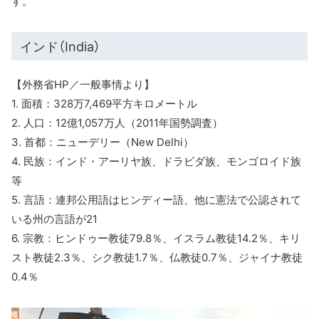
す。
インド（India）
【外務省HP／一般事情より】
1. 面積：328万7,469平方キロメートル
2. 人口：12億1,057万人（2011年国勢調査）
3. 首都：ニューデリー（New Delhi）
4. 民族：インド・アーリヤ族、ドラビダ族、モンゴロイド族
等
5. 言語：連邦公用語はヒンディー語、他に憲法で公認されて
いる州の言語が21
6. 宗教：ヒンドゥー教徒79.8％、イスラム教徒14.2％、キリ
スト教徒2.3％、シク教徒1.7％、仏教徒0.7％、ジャイナ教徒
0.4％