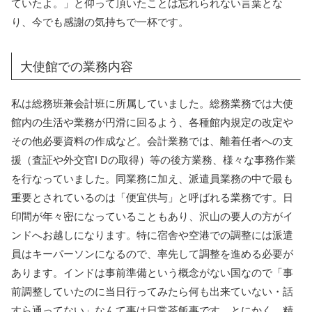
ていたよ。」と仰って頂いたことは忘れられない言葉とな
り、今でも感謝の気持ちで一杯です。
大使館での業務内容
私は総務班兼会計班に所属していました。総務業務では大使
館内の生活や業務が円滑に回るよう、各種館内規定の改定や
その他必要資料の作成など。会計業務では、離着任者への支
援（査証や外交官I Dの取得）等の後方業務、様々な事務作業
を行なっていました。同業務に加え、派遣員業務の中で最も
重要とされているのは「便宜供与」と呼ばれる業務です。日
印間が年々密になっていることもあり、沢山の要人の方がイ
ンドへお越しになります。特に宿舎や空港での調整には派遣
員はキーパーソンになるので、率先して調整を進める必要が
あります。インドは事前準備という概念がない国なので「事
前調整していたのに当日行ってみたら何も出来ていない・話
すら通ってない」なんて事は日常茶飯事です。とにかく、精