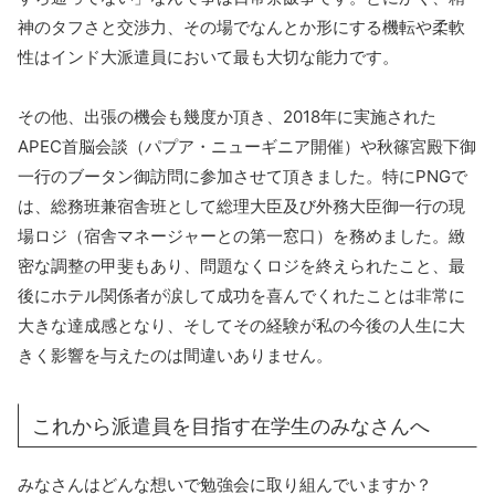
神のタフさと交渉力、その場でなんとか形にする機転や柔軟
性はインド大派遣員において最も大切な能力です。
その他、出張の機会も幾度か頂き、2018年に実施された
APEC首脳会談（パプア・ニューギニア開催）や秋篠宮殿下御
一行のブータン御訪問に参加させて頂きました。特にPNGで
は、総務班兼宿舎班として総理大臣及び外務大臣御一行の現
場ロジ（宿舎マネージャーとの第一窓口）を務めました。緻
密な調整の甲斐もあり、問題なくロジを終えられたこと、最
後にホテル関係者が涙して成功を喜んでくれたことは非常に
大きな達成感となり、そしてその経験が私の今後の人生に大
きく影響を与えたのは間違いありません。
これから派遣員を目指す在学生のみなさんへ
みなさんはどんな想いで勉強会に取り組んでいますか？