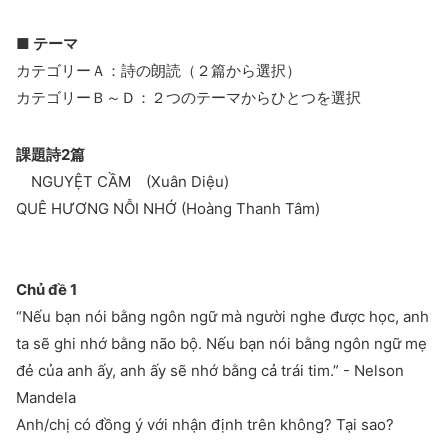
■ テーマ
カテゴリーＡ：詩の朗読（２篇から選択）
カテゴリーＢ～Ｄ：２つのテーマからひとつを選択
課題詩2篇
NGUYỆT CẦM (Xuân Diệu)
QUÊ HƯƠNG NỖI NHỚ (Hoàng Thanh Tâm)
Chủ đề 1
“Nếu bạn nói bằng ngôn ngữ mà người nghe được học, anh
ta sẽ ghi nhớ bằng não bộ. Nếu bạn nói bằng ngôn ngữ mẹ
đẻ của anh ấy, anh ấy sẽ nhớ bằng cả trái tim.” - Nelson
Mandela
Anh/chị có đồng ý với nhận định trên không? Tại sao?