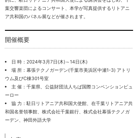
葉交響楽団によるコンサート、本学が写真提供するリトアニ
ア共和国のパネル展などが催されます。
開催概要
日 時：2024年3月7日(木)～14日(木)
場 所：幕張テクノガーデン(千葉市美浜区中瀬1-3) アトリ
ウム及びC棟301号室
主 催：千葉県、公益財団法人ちば国際コンベンションビュ
ーロー
協 力：駐日リトアニア共和国大使館、在千葉リトアニア共
和国名誉領事館、株式会社千葉銀行、株式会社幕張テクノガ
ーデン、神田外語大学