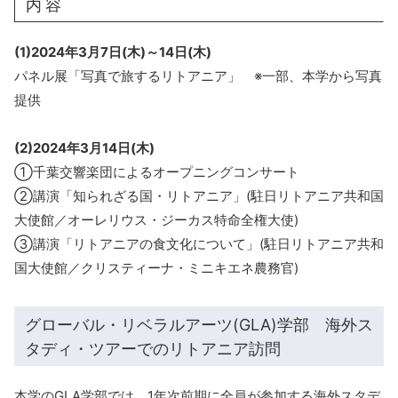
内 容
(1)2024年3月7日(木)～14日(木)
パネル展「写真で旅するリトアニア」 ※一部、本学から写真
提供
(2)2024年3月14日(木)
①千葉交響楽団によるオープニングコンサート
②講演「知られざる国・リトアニア」(駐日リトアニア共和国
大使館／オーレリウス・ジーカス特命全権大使)
③講演「リトアニアの食文化について」(駐日リトアニア共和
国大使館／クリスティーナ・ミニキエネ農務官)
グローバル・リベラルアーツ(GLA)学部 海外ス
タディ・ツアーでのリトアニア訪問
本学のGLA学部では、1年次前期に全員が参加する海外スタデ