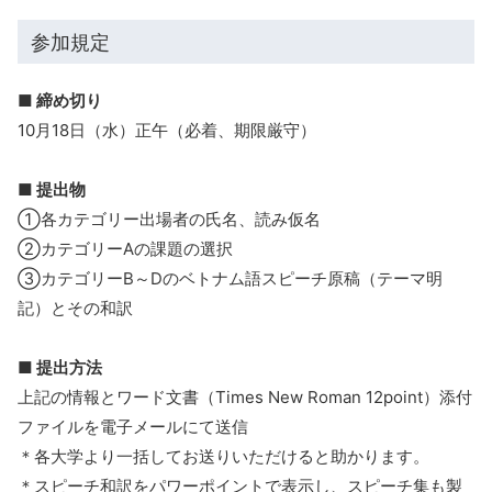
参加規定
■ 締め切り
10月18日（水）正午（必着、期限厳守）
■ 提出物
①各カテゴリー出場者の氏名、読み仮名
②カテゴリーAの課題の選択
③カテゴリーB～Dのベトナム語スピーチ原稿（テーマ明
記）とその和訳
■ 提出方法
上記の情報とワード文書（Times New Roman 12point）添付
ファイルを電子メールにて送信
＊各大学より一括してお送りいただけると助かります。
＊スピーチ和訳をパワーポイントで表示し、スピーチ集も製