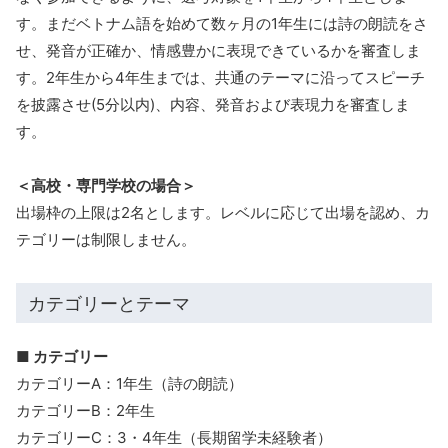
す。まだベトナム語を始めて数ヶ月の1年生には詩の朗読をさ
せ、発音が正確か、情感豊かに表現できているかを審査しま
す。2年生から4年生までは、共通のテーマに沿ってスピーチ
を披露させ(5分以内)、内容、発音および表現力を審査しま
す。
＜高校・専門学校の場合＞
出場枠の上限は2名とします。レベルに応じて出場を認め、カ
テゴリーは制限しません。
カテゴリーとテーマ
■ カテゴリー
カテゴリーA：1年生（詩の朗読）
カテゴリーB：2年生
カテゴリーC：3・4年生（長期留学未経験者）