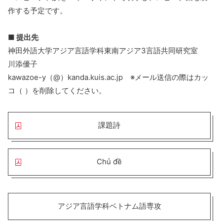
作する予定です。
■ 提出先
神田外語大学アジア言語学科東南アジア3言語共同研究室
川添優子
kawazoe-y（@）kanda.kuis.ac.jp ※メール送信の際はカッ
コ（ ）を削除してください。
課題詩
Chủ đề
アジア言語学科ベトナム語専攻