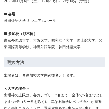
2023年11月4日（土） 12時30分～17時00分（予定）
■ 会場
神田外語大学 ミレニアムホール
■ 参加校（順不同）
東京外国語大学、大阪大学、昭和女子大学、国士舘大学、関
東国際高等学校、神田外語学院、神田外語大学
選抜方法
出場者は、各参加校の学内選抜者とします。
＜大学の場合＞
出場枠の上限は、各カテゴリー2名まで、全体で5名までとし
ます(カテゴリーE を除く)。 異なる語学レベルの学生が満遍
なく参加できるように、選考対象を1年生から4年生としま