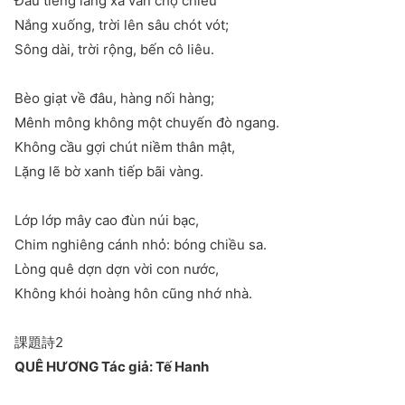
Đâu tiếng làng xa vãn chợ chiều
Nắng xuống, trời lên sâu chót vót;
Sông dài, trời rộng, bến cô liêu.
Bèo giạt về đâu, hàng nối hàng;
Mênh mông không một chuyến đò ngang.
Không cầu gợi chút niềm thân mật,
Lặng lẽ bờ xanh tiếp bãi vàng.
Lớp lớp mây cao đùn núi bạc,
Chim nghiêng cánh nhỏ: bóng chiều sa.
Lòng quê dợn dợn vời con nước,
Không khói hoàng hôn cũng nhớ nhà.
課題詩2
QUÊ HƯƠNG Tác giả: Tế Hanh