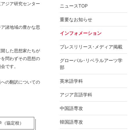
東アジア研究センター
ニュースTOP
重要なお知らせ
ジア諸地域の豊かな思
インフォメーション
プレスリリース･メディア掲載
展開した思想家たちが
今を問わずその思想の
グローバル･リベラルアーツ学
機会です。
部
英米語学科
語への翻訳についての
アジア言語学科
中国語専攻
韓国語専攻
学（協定校）