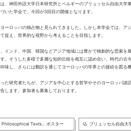
会は、神田外語大学日本研究所とベルギーのブリュッセル自由大学
づいた学会で、今回が3回目の開催となります。
、ヨーロッパの独占物と見られてきました。しかし本学会では、ア
して捉え、世界的な視野から考えることを目指します。
め、インド、中国、韓国などアジア地域には豊かで独創的な思索を
ます。そうした多様で多層な知的伝統を相互に認め合い、時代の古
に吟味し、さらには翻訳を通じてヨーロッパの学界との接続を図る
まった研究者たちが、アジアを中心とする哲学やそのヨーロッパ諸
報告します。参加者も募集しております。
 Philosophical Texts」ポスター
ブリュッセル自由大