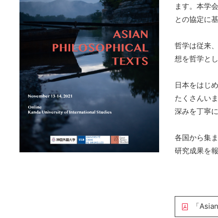
ます。本学
との協定に基
哲学は従来
想を哲学と
日本をはじ
たくさんい
深みを丁寧
各国から集
研究成果を
「Asian