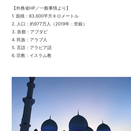
【外務省HP／一般事情より】
1. 面積：83,600平方キロメートル
2. 人口：約977万人（2019年：世銀）
3. 首都：アブダビ
4. 民族：アラブ人
5. 言語：アラビア語
6. 宗教：イスラム教