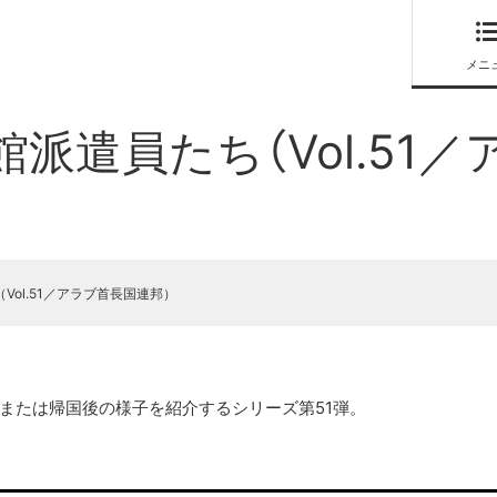
メニ
館派遣員たち（Vol.51
Vol.51／アラブ首長国連邦）
中または帰国後の様子を紹介するシリーズ第51弾。