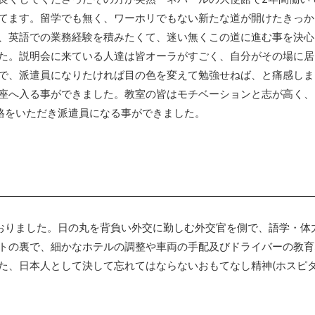
てます。留学でも無く、ワーホリでもない新たな道が開けたきっか
、英語での業務経験を積みたくて、迷い無くこの道に進む事を決心
た。説明会に来ている人達は皆オーラがすごく、自分がその場に居
で、派遣員になりたければ目の色を変えて勉強せねば、と痛感しま
座へ入る事ができました。教室の皆はモチベーションと志が高く、
格をいただき派遣員になる事ができました。
ておりました。日の丸を背負い外交に勤しむ外交官を側で、語学・体
トの裏で、細かなホテルの調整や車両の手配及びドライバーの教育
た、日本人として決して忘れてはならないおもてなし精神(ホスピタ