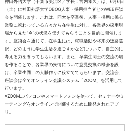
神田外語大学（千葉市美浜区／学長：宮内孝久）は、6月6日
（土）に神田外語大学OBOG人事・採用担当者とのWEB座談
会を開催します。これは、同大を卒業後、人事・採用に係る
業務に携わっている方々から在学生に対し、各業界の採用現
場から見た“今”の状況を伝えてもらうことを目的に開催しま
す。座談会を通じて、在学生には、就職活動や将来の進路選
択、どのように学生生活を過ごすかなどについて、自主的に
考える力を養ってもらいます。また、卒業生同士の交流の場
を作ることで、各業界の実情について意見交換の機会を設
け、卒業生同士の人脈作りに役立ててもらいます。交流会、
座談会は全てオンライン会議システム「ZOOM」を活用して
行います。
※ZOOM…パソコンやスマートフォンを使って、セミナーやミ
ーティングをオンラインで開催するために開発されたアプ
リ。