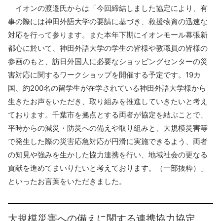
イオンの渡邉氏からは「今回締結しました協定により、有
事の際には神田外語大学の要請に基づき、救援物資の迅速な
対応を行って参ります。また本年下期にイオンモール幕張新
都心に於いて、神田外語大学の学生の皆様や教職員の皆様の
参画のもと、訪日外国人に必要なショッピングセンターの災
害対応に関するワークショップを開催する予定です。19カ
国、約200名の留学生が在学されている神田外語大学様から
生きたお声をいただき、取り組みを推進していきたいと考え
ております。千葉市を拠点とする両者が協定を結ぶことで、
平時からの減災・防災への備えや取り組みと、大規模災害等
で発生した際の災害応急対応が円滑に実施できるよう、両者
の知見や強みを生かした協力連携を行い、地域社会の更なる
貢献を進めてまいりたいと考えております。（一部抜粋）」
といったお言葉をいただきました。
大規模災害への備えに関する連携協力協定