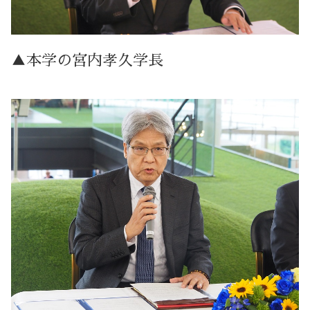
▲本学の宮内孝久学長