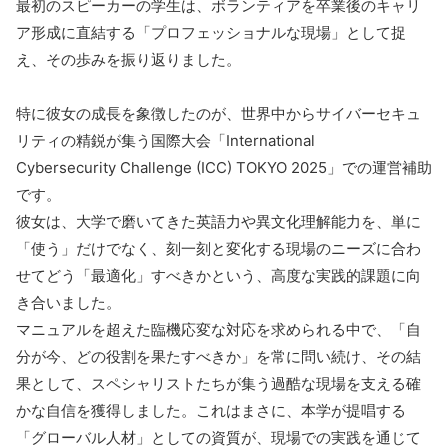
最初のスピーカーの学生は、ボランティアを卒業後のキャリ
ア形成に直結する「プロフェッショナルな現場」として捉
え、その歩みを振り返りました。
特に彼女の成長を象徴したのが、世界中からサイバーセキュ
リティの精鋭が集う国際大会「International
Cybersecurity Challenge (ICC) TOKYO 2025」での運営補助
です。
彼女は、大学で磨いてきた英語力や異文化理解能力を、単に
「使う」だけでなく、刻一刻と変化する現場のニーズに合わ
せてどう「最適化」すべきかという、高度な実践的課題に向
き合いました。
マニュアルを超えた臨機応変な対応を求められる中で、「自
分が今、どの役割を果たすべきか」を常に問い続け、その結
果として、スペシャリストたちが集う過酷な現場を支える確
かな自信を獲得しました。これはまさに、本学が提唱する
「グローバル人材」としての資質が、現場での実践を通じて