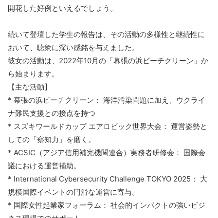
開花した好例といえるでしょう。
続いて登壇した学生の報告は、その活動の多様性と継続性に
おいて、聴衆に深い感銘を与えました。
彼女の活動は、2022年10月の「幕張の浜ビーチクリーン」か
ら始まります。
【主な活動】
* 幕張の浜ビーチクリーン： 海洋汚染問題に加え、ウクライ
ナ難民支援との接点を持つ
* スズキワールドカップ エアロビック世界大会： 運営姿勢と
しての「察知力」を磨く。
* ACSIC（アジア信用補完機関連合）実務者研修会： 国際会
議における運営補助。
* International Cybersecurity Challenge TOKYO 2025： 大
規模国際イベントの円滑な運営に寄与。
* 国際女性起業家フォーラム： 社会的インパクトの強いビジ