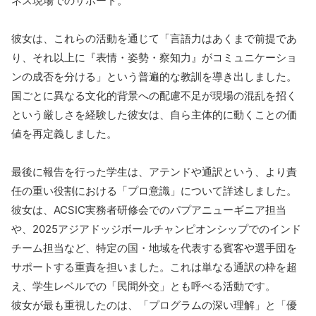
ネス現場でのサポート。
彼女は、これらの活動を通じて「言語力はあくまで前提であ
り、それ以上に『表情・姿勢・察知力』がコミュニケーショ
ンの成否を分ける」という普遍的な教訓を導き出しました。
国ごとに異なる文化的背景への配慮不足が現場の混乱を招く
という厳しさを経験した彼女は、自ら主体的に動くことの価
値を再定義しました。
最後に報告を行った学生は、アテンドや通訳という、より責
任の重い役割における「プロ意識」について詳述しました。
彼女は、ACSIC実務者研修会でのパプアニューギニア担当
や、2025アジアドッジボールチャンピオンシップでのインド
チーム担当など、特定の国・地域を代表する賓客や選手団を
サポートする重責を担いました。これは単なる通訳の枠を超
え、学生レベルでの「民間外交」とも呼べる活動です。
彼女が最も重視したのは、「プログラムの深い理解」と「優