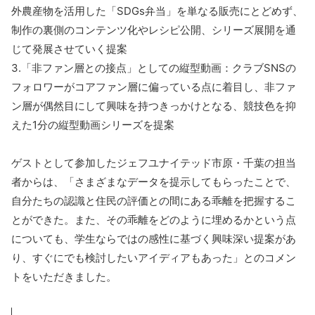
外農産物を活用した「SDGs弁当」を単なる販売にとどめず、
制作の裏側のコンテンツ化やレシピ公開、シリーズ展開を通
じて発展させていく提案
3.「非ファン層との接点」としての縦型動画：クラブSNSの
フォロワーがコアファン層に偏っている点に着目し、非ファ
ン層が偶然目にして興味を持つきっかけとなる、競技色を抑
えた1分の縦型動画シリーズを提案
ゲストとして参加したジェフユナイテッド市原・千葉の担当
者からは、「さまざまなデータを提示してもらったことで、
自分たちの認識と住民の評価との間にある乖離を把握するこ
とができた。また、その乖離をどのように埋めるかという点
についても、学生ならではの感性に基づく興味深い提案があ
り、すぐにでも検討したいアイディアもあった」とのコメン
トをいただきました。