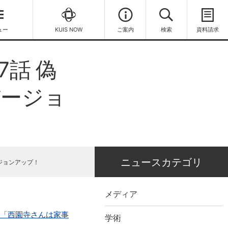
ュー
KUIS NOW
ご案内
検索
資料請求
7話 偽
バージョ
ニュースカテゴリ
ージョンアップ！
メディア
マ「西園寺さんは家事
学術