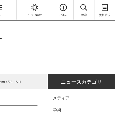
ュー
KUIS NOW
ご案内
検索
資料請求
L
ニュースカテゴリ
om) 4/28・5/11
メディア
学術