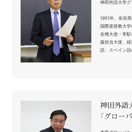
神田外語大学グ
1951年、奈良
国際基督教大学
全権大使・常駐
援担当大使、経
語、スペイン語
神田外語
「グロー