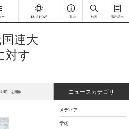
ュー
KUIS NOW
ご案内
検索
資料請求
元国連大
に対す
ニュースカテゴリ
の対応」を開催
メディア
学術