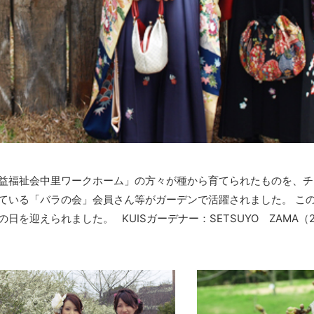
益福祉会中里ワークホーム」の方々が種から育てられたものを、チ
ている「バラの会」会員さん等がガーデンで活躍されました。 こ
迎えられました。 KUISガーデナー：SETSUYO ZAMA（20