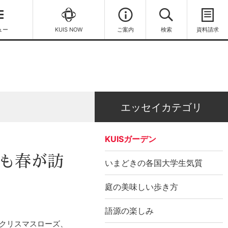
ュー
KUIS NOW
ご案内
検索
資料請求
エッセイカテゴリ
KUISガーデン
にも春が訪
いまどきの各国大学生気質
庭の美味しい歩き方
語源の楽しみ
、クリスマスローズ、