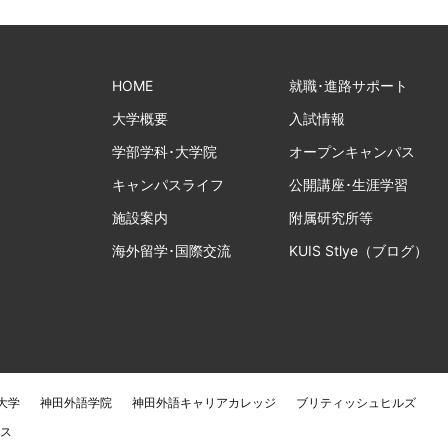
HOME
就職･進路サポート
大学概要
入試情報
学部学科･大学院
オープンキャンパス
キャンパスライフ
公開講座･生涯学習
施設案内
附属研究所等
海外留学･国際交流
KUIS Stlye（ブログ）
大学
神田外語学院
神田外語キャリアカレッジ
ブリティッシュヒルズ
ス