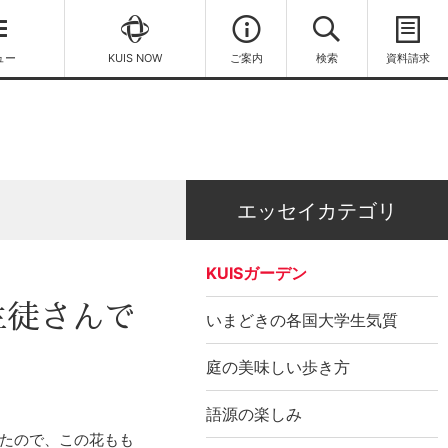
ュー
KUIS NOW
ご案内
検索
資料請求
エッセイカテゴリ
KUISガーデン
生徒さんで
いまどきの各国大学生気質
庭の美味しい歩き方
語源の楽しみ
たので、この花もも