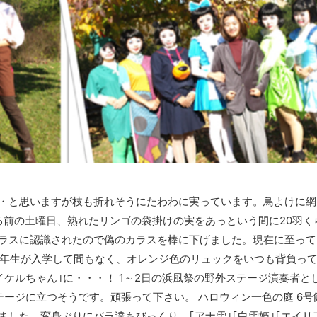
・と思いますが枝も折れそうにたわわに実っています。鳥よけに網
る前の土曜日、熟れたリンゴの袋掛けの実をあっという間に20羽く
ラスに認識されたので偽のカラスを棒に下げました。現在に至って
。1年生が入学して間もなく、オレンジ色のリュックをいつも背負っ
イケルちゃん｣に・・・！ 1～2日の浜風祭の野外ステージ演奏者と
ージに立つそうです。頑張って下さい。 ハロウィン一色の庭 6号
した。変身ぶりにバラ達もびっくり。｢アナ雪｣｢白雪姫｣｢エイリ