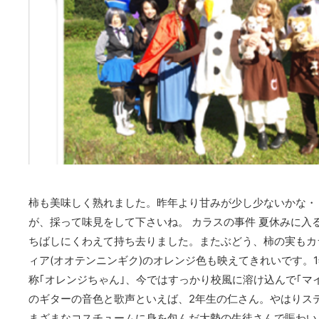
柿も美味しく熟れました。昨年より甘みが少し少ないかな・
が、採って味見をして下さいね。 カラスの事件 夏休みに入
ちばしにくわえて持ち去りました。またぶどう、柿の実もカ
ィア(オオテンニンギク)のオレンジ色も映えてきれいです
称｢オレンジちゃん｣、今ではすっかり校風に溶け込んで｢マ
のギターの音色と歌声といえば、2年生の仁さん。やはりステ
まざまなコスチュームに身を包んだ大勢の生徒さんで賑わいま