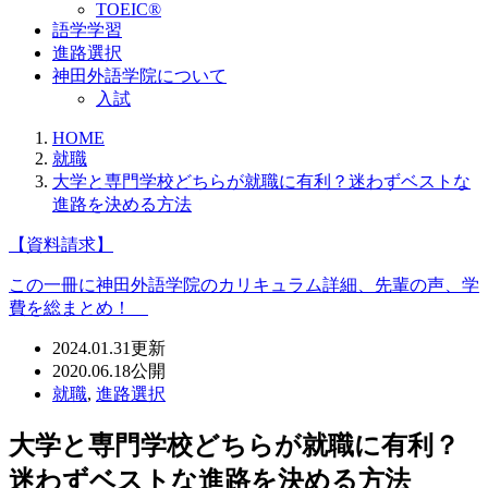
TOEIC®
語学学習
進路選択
神田外語学院について
入試
HOME
就職
大学と専門学校どちらが就職に有利？迷わずベストな
進路を決める方法
【資料請求】
この一冊に神田外語学院のカリキュラム詳細、先輩の声、学
費を総まとめ！
2024.01.31
更新
2020.06.18
公開
就職
,
進路選択
大学と専門学校どちらが就職に有利？
迷わずベストな進路を決める方法