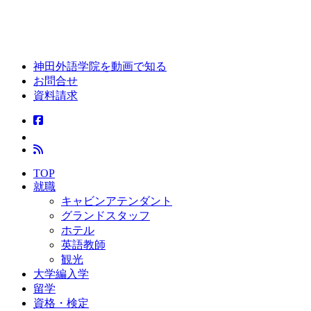
神田外語学院を動画で知る
お問合せ
資料請求
TOP
就職
キャビンアテンダント
グランドスタッフ
ホテル
英語教師
観光
大学編入学
留学
資格・検定