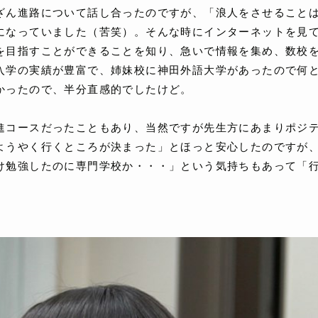
ざん進路について話し合ったのですが、「浪人をさせること
になっていました（苦笑）。そんな時にインターネットを見
を目指すことができることを知り、急いで情報を集め、数校
入学の実績が豊富で、姉妹校に神田外語大学があったので何
かったので、半分直感的でしたけど。
進コースだったこともあり、当然ですが先生方にあまりポジ
ようやく行くところが決まった」とほっと安心したのですが
け勉強したのに専門学校か・・・」という気持ちもあって「