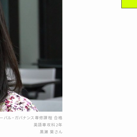
ーバル・ガバナンス専修課程 合格
英語専攻科2年
黒瀬 葵さん