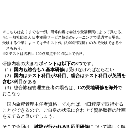
※こちらはあくまでも一例。研修内容は会社や受講機関によって異なる。
※1 一般社団法人 日本添乗サービス協会のeラーニングで受講する場合。
受験する企業によってはテキスト代（3,000円程度）のみで受験できるケ
ースもあり。
※2 テストは各科目 100点満点中60点以上で合格。
研修内容の大きな
ポイントは以下の3つ
です。
（1）
国内も総合もA.基本研修
は受けなければならない
（2）
国内はテスト科目が2科目、総合はテスト科目が英語を
含む3科目
がある
（3）総合旅程管理主任者の場合は、
Cの実地研修を海外
で
おこなう
「国内旅程管理主任者資格」であれば、4日程度で取得する
ことができるので、ご自身の状況に合わせて資格取得の計画
を立てると良いでしょう。
そこで今回は、
試験が行われるB.応用研修
について詳しく解