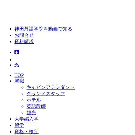
神田外語学院を動画で知る
お問合せ
資料請求
TOP
就職
キャビンアテンダント
グランドスタッフ
ホテル
英語教師
観光
大学編入学
留学
資格・検定