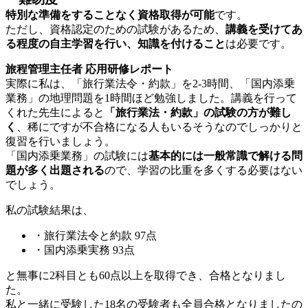
特別な準備をすることなく資格取得が可能
です。
ただし、資格認定のための試験があるため、
講義を受けてあ
る程度の自主学習を行い、知識を付けること
は必要です。
旅程管理主任者 応用研修レポート
実際に私は、「旅行業法令・約款」を2-3時間、「国内添乗
業務」の地理問題を1時間ほど勉強しました。講義を行って
くれた先生によると
「旅行業法・約款」の試験の方が難し
く
、稀にですが不合格になる人もいるそうなのでしっかりと
復習を行いましょう。
「国内添乗業務」の試験には
基本的には一般常識で解ける問
題が多く出題される
ので、学習の比重を多くする必要はない
でしょう。
私の試験結果は、
・旅行業法令と約款 97点
・国内添乗実務 93点
と無事に2科目とも60点以上を取得でき、合格となりまし
た。
私と一緒に受験した18名の受験者も全員合格となりましたの