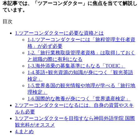
本記事では、「ツアーコンダクター」に焦点を当てて解説し
ています。
目次
1.ツアーコンダクターに必要な資格とは
1-1.ツアーコンダクターには「旅程管理主任者資
格」が必ず必要
1-2.「旅行業務取扱管理者資格」は取得しておく
と就職の際に有利になる
1-3.海外添乗の募集基準にもなる「TOEIC」
1-4.英語+観光資源の知識が身につく「観光英語
検定」
1-5.世界各国の観光情報や地理が学べる「旅行地
理検定」
1-6.国際的な教養が身につく「世界遺産検定」
2.ツアーコンダクターになるには、自身の資質やスキ
ルも必要
3.ツアーコンダクターを目指すなら神田外語学院 国際
観光科がオススメ
4.まとめ