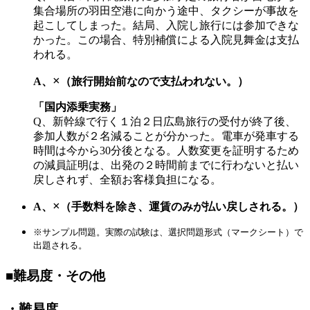
集合場所の羽田空港に向かう途中、タクシーが事故を
起こしてしまった。結局、入院し旅行には参加できな
かった。この場合、特別補償による入院見舞金は支払
われる。
×
A、
（旅行開始前なので支払われない。）
「国内添乗実務」
Q、新幹線で行く１泊２日広島旅行の受付が終了後、
参加人数が２名減ることが分かった。電車が発車する
時間は今から30分後となる。人数変更を証明するため
の減員証明は、出発の２時間前までに行わないと払い
戻しされず、全額お客様負担になる。
×
A、
（手数料を除き、運賃のみが払い戻しされる。）
※サンプル問題。実際の試験は、選択問題形式（マークシート）で
出題される。
■難易度・その他
・難易度