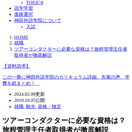
TOEIC®
語学学習
進路選択
神田外語学院について
入試
HOME
就職
ツアーコンダクターに必要な資格は？旅程管理主任者
取得者が徹底解説
【資料請求】
この一冊に神田外語学院のカリキュラム詳細、先輩の声、学
費を総まとめ！
2024.02.09
更新
2019.10.05
公開
就職
,
観光
,
資格・検定
ツアーコンダクターに必要な資格は？
旅程管理主任者取得者が徹底解説