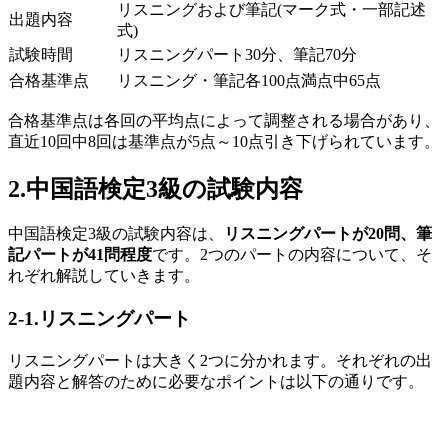
リスニングおよび筆記
(
マーク式・一部記述
出題内容
式
)
試験時間
リスニングパート
30
分、筆記
70
分
合格基準点
リスニング・筆記各
100
点満点中
65
点
合格基準点は各回の平均点によって調整される場合があり、
直近
10
回中8回は基準点が
5
点～
10
点引き下げられています。
2.中国語検定3級の試験内容
中国語検定
3
級の試験内容は、
リスニングパートが20問、筆
記パートが41問程度
です。
2
つのパートの内容について、そ
れぞれ解説していきます。
2-1.リスニングパート
リスニングパートは大きく
2
つに分かれます。それぞれの出
題内容と解答のために必要なポイントは以下の通りです。