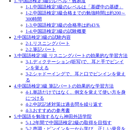
1. 中国語検定3級のレベル・難易度
1-1.中国語検定3級のレベルは「基礎中の基礎」
1-2.中国語検定3級合格までの勉強時間は約200～
300時間
1-3.中国語検定3級の合格率は約43％
1-4.中国語検定3級の試験概要
2.中国語検定3級の試験内容
2-1.リスニングパート
2-2.筆記パート
3.中国語検定3級 リスニングパートの効果的な学習方法
3-1.ディクテーション(听写)で、耳と手でピンイ
ンを覚える
3-2.シャドーイングで、耳と口でピンインを覚え
る
4.中国語検定3級 筆記パートの効果的な学習方法
4-1.単語だけではなく、例文を覚えて使い方を身
につける
4-2.中訳記述対策は過去問を繰り返す
4-3.おすすめの参考書
5.中国語を勉強するなら神田外語学院
5-1.2年間で中国語検定2級の取得を目指す
5-2.声調・ピンインを一から学び、正しい発音を