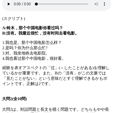
(スクリプト)
A:铃木，那个中国电影你看过吗？
B:没有。我最近很忙，没有时间去看电影。
1.我也是。那个中国电影怎么样？
2.是吗？你为什么那么忙?
3.对。我坐地铁去电影院。
4.我也看过那个中国电影，很好看。
経験を表すアスペクトの「过」
(
～したことがある
)
を理解し
ているかが重要です。また、
B
の「没有」がこの文脈では
「見たことがない」という意味だとすぐ理解できるかもポ
イントです。正解は
2
です。
大問
2(
全
10
問
)
大問2は、対話問題と長文を聴く問題です。どちらもやや長