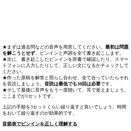
★まずは過去問などの音声を用意してください。
最初は問題
を解こうとせず
、ピンインと声調を全て書き起こします。
★次に、書き起こしたピンインを辞書で確認したり、スマー
トフォンに入力したりして、正しい文になるかチェックして
ください。
★作った原稿を解答と照らし合わせ、全て合っていたらそれ
を音読しましょう。
音読は最低でも30回は必要
です。
★そして最後に音声をもう一度聴いて、耳で覚えましょう。
ここまでが
1
セットです。
上記の手順を
3
セットくらい繰り返すと良いでしょう。時間
をおいて繰り返すのが効果的です。
音節表でピンインを正しく理解する