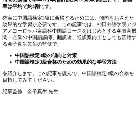
率は平均で約4割
です。
確実に中国語検定
3
級に合格するためには、傾向をおさえた
効果的な学習が必要です。この記事では、神田外語学院アジ
ア／ヨーロッパ言語科中国語コースをはじめとする各教育機
関・企業の中国語講師、翻訳者、通訳案内士としても活躍す
る金子真生先生の監修で、
中国語検定
3
級の傾向と対策
中国語検定
3
級合格のための効果的な学習方法
を紹介します。この記事を読んで、中国語検定
3
級の合格を
目指してみてください。
記事監修 金子真生 先生