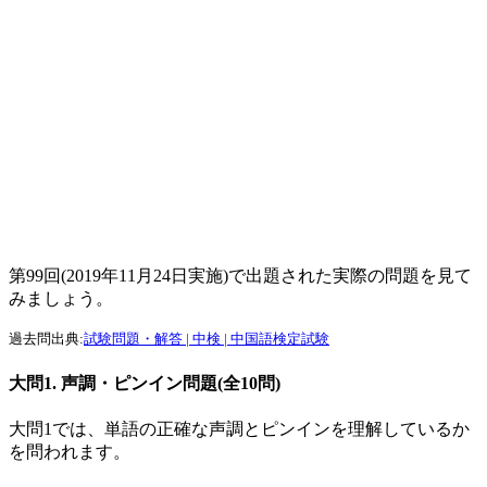
第
99
回(2019年11月24日実施)で出題された実際の問題を見て
みましょう。
過去問出典:
試験問題・解答 | 中検 | 中国語検定試験
大問
1.
声調・ピンイン問題
(
全
10
問
)
大問
1
では、単語の正確な声調とピンインを理解しているか
を問われます。