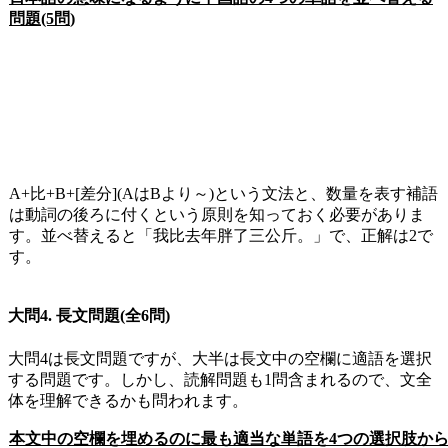
問題
(5
問
)
A+
比
+B+[
差分
](A
は
B
より～
)
という文法と、数量を表す補語
は動詞の後ろに付くという原則を知っておく必要がありま
す。並べ替えると「我比去年胖了三公斤。」で、正解は
2
で
す。
大問
4.
長文問題
(
全
6
問
)
大問
4
は長文問題ですが、大半は長文中の空欄に適語を選択
する問題です。しかし、読解問題も
1
問含まれるので、文全
体を理解できるかも問われます。
本文中の空欄を埋めるのに最も適当な単語を
4
つの選択肢か