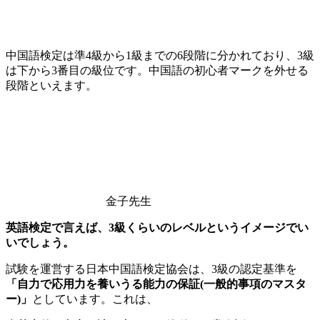
中国語検定は準
4
級から
1
級までの
6
段階に分かれており、
3
級
は下から
3
番目の級位です。中国語の初心者マークを外せる
段階といえます。
金子先生
英語検定で言えば、3級くらいのレベルというイメージでい
いでしょう。
試験を運営する日本中国語検定協会は、
3
級の認定基準を
「自力で応用力を養いうる能力の保証(一般的事項のマスタ
ー)」
としています。これは、