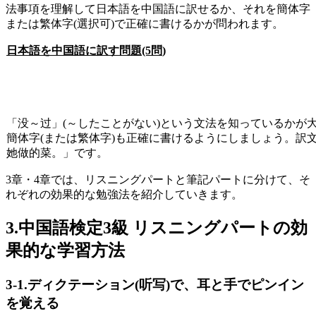
法事項を理解して日本語を中国語に訳せるか、それを簡体字
または繁体字(選択可)で正確に書けるかが問われます。
日本語を中国語に訳す問題
(5
問
)
「没～过」
(
～したことがない
)
という文法を知っているかが
簡体字(または繁体字)も正確に書けるようにしましょう。訳
她做的菜。」です。
3
章・
4
章では、リスニングパートと筆記パートに分けて、そ
れぞれの効果的な勉強法を紹介していきます。
3.中国語検定3級 リスニングパートの効
果的な学習方法
3-1.ディクテーション(听写)で、耳と手でピンイン
を覚える