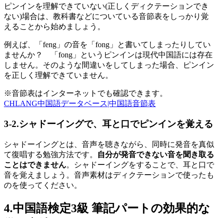
ピンインを理解できていない
(
正しくディクテーションでき
ない
)
場合は、教科書などについている音節表をしっかり覚
えることから始めましょう。
例えば、「
feng
」の音を「
fong
」と書いてしまったりしてい
ませんか？ 「
fong
」というピンインは現代中国語には存在
しません。そのような間違いをしてしまった場合、ピンイン
を正しく理解できていません。
※音節表はインターネットでも確認できます。
CHLANG中国語データベース|中国語音節表
3-2.シャドーイングで、耳と口でピンインを覚える
シャドーイングとは、音声を聴きながら、同時に発音を真似
て復唱する勉強方法です。
自分が発音できない音を聞き取る
ことはできません
。シャドーイングをすることで、耳と口で
音を覚えましょう。音声素材はディクテーションで使ったも
のを使ってください。
4.中国語検定3級 筆記パートの効果的な