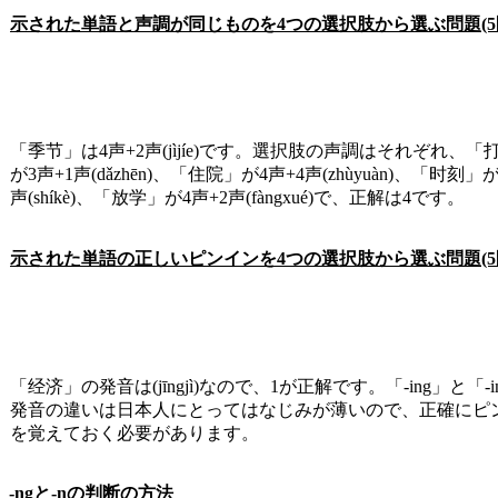
示された単語と声調が同じものを4つの選択肢から選ぶ問題(5
「季节」は4声+2声(jìjíe)です。選択肢の声調はそれぞれ、「
が3声+1声(dǎzhēn)、「住院」が4声+4声(zhùyuàn)、「时刻」が
声(shíkè)、「放学」が4声+2声(fàngxué)で、正解は4です。
示された単語の正しいピンインを
4
つの選択肢から選ぶ問題
(5
「经济」の発音は(
j
īngjì)なので、
1
が正解です。「-ing」と「-
発音の違いは日本人にとってはなじみが薄いので、正確にピ
を覚えておく必要があります。
-ngと-nの判断の方法