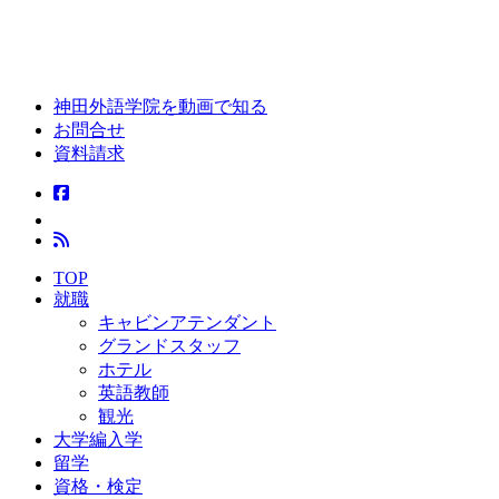
神田外語学院を動画で知る
お問合せ
資料請求
TOP
就職
キャビンアテンダント
グランドスタッフ
ホテル
英語教師
観光
大学編入学
留学
資格・検定