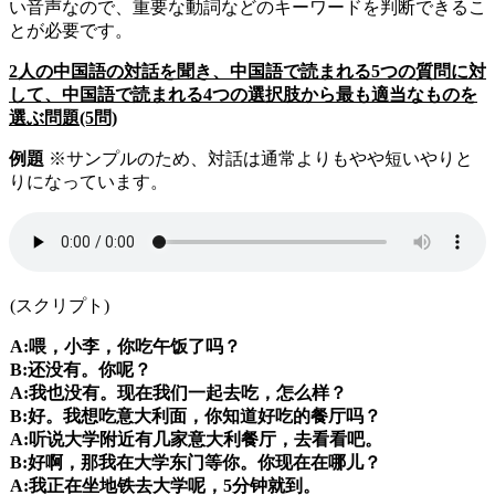
い音声なので、重要な動詞などのキーワードを判断できるこ
とが必要です。
2人の中国語の対話を聞き、中国語で読まれる5つの質問に対
して、中国語で読まれる4つの選択肢から最も適当なものを
選ぶ問題(5問)
例題
※サンプルのため、対話は通常よりもやや短いやりと
りになっています。
(スクリプト)
A:喂，小李，你吃午饭了吗？
B:还没有。你呢？
A:我也没有。现在我们一起去吃，怎么样？
B:好。我想吃意大利面，你知道好吃的餐厅吗？
A:听说大学附近有几家意大利餐厅，去看看吧。
B:好啊，那我在大学东门等你。你现在在哪儿？
A:我正在坐地铁去大学呢，5分钟就到。