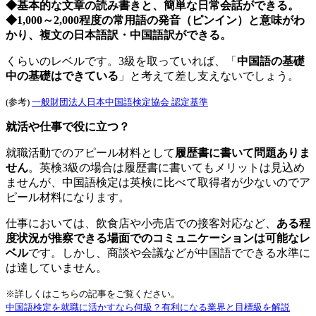
◆基本的な文章の読み書きと、簡単な日常会話ができる。
◆1,000～2,000程度の常用語の発音（ピンイン）と意味がわ
かり、複文の日本語訳・中国語訳ができる。
くらいのレベルです。
3
級を取っていれば、「
中国語の基礎
中の基礎はできている
」と考えて差し支えないでしょう。
(参考)
一般財団法人日本中国語検定協会 認定基準
就活や仕事で役に立つ？
就職活動でのアピール材料として
履歴書に書いて問題ありま
せん
。英検3級の場合は履歴書に書いてもメリットは見込め
ませんが、中国語検定は英検に比べて取得者が少ないのでア
ピール材料になります。
仕事においては、飲食店や小売店での接客対応など、
ある程
度状況が推察できる場面でのコミュニケーションは可能なレ
ベル
です。しかし、商談や会議などが中国語でできる水準に
は達していません。
※詳しくはこちらの記事をご覧ください。
中国語検定を就職に活かすなら何級？有利になる業界と目標級を解説