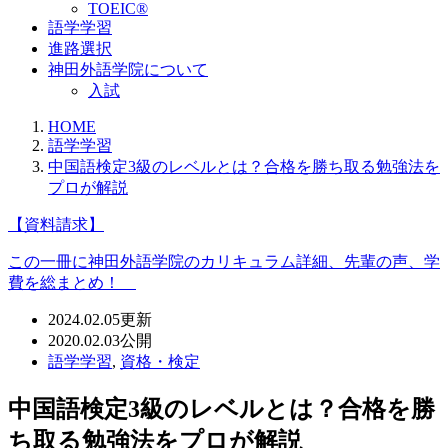
TOEIC®
語学学習
進路選択
神田外語学院について
入試
HOME
語学学習
中国語検定3級のレベルとは？合格を勝ち取る勉強法を
プロが解説
【資料請求】
この一冊に神田外語学院のカリキュラム詳細、先輩の声、学
費を総まとめ！
2024.02.05
更新
2020.02.03
公開
語学学習
,
資格・検定
中国語検定3級のレベルとは？合格を勝
ち取る勉強法をプロが解説