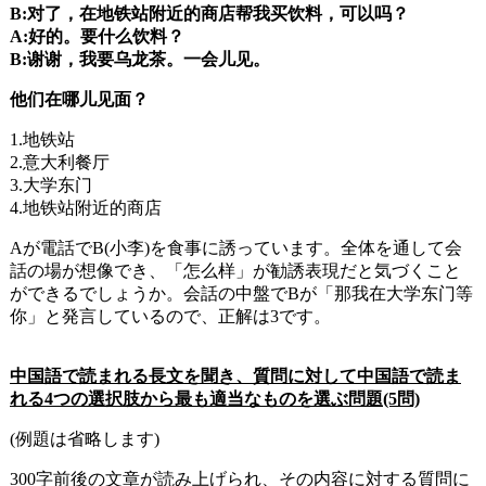
B:对了，在地铁站附近的商店帮我买饮料，可以吗？
A:好的。要什么饮料？
B:谢谢，我要乌龙茶。一会儿见。
他们在哪儿见面？
1.地铁站
2.意大利餐厅
3.大学东门
4.地铁站附近的商店
A
が電話で
B(
小李
)
を食事に誘っています。全体を通して会
話の場が想像でき、「怎么样」が勧誘表現だと気づくこと
ができるでしょうか。会話の中盤でBが「那我在大学东门等
你」と発言しているので、正解は3です。
中国語で読まれる長文を聞き、質問に対して中国語で読ま
れる4つの選択肢から最も適当なものを選ぶ問題(5問)
(例題は省略します)
300字前後の文章が読み上げられ、その内容に対する質問に