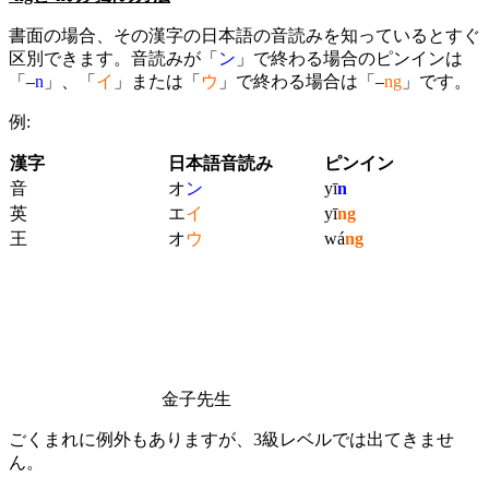
書面の場合、その漢字の日本語の音読みを知っているとすぐ
区別できます。音読みが「
ン
」で終わる場合のピンインは
「
–
n
」、「
イ
」または「
ウ
」で終わる場合は「
–
ng
」です。
例
:
漢字
日本語音読み
ピンイン
音
オ
ン
yī
n
英
エ
イ
yī
ng
王
オ
ウ
w
á
ng
金子先生
ごくまれに例外もありますが、
3
級レベルでは出てきませ
ん。