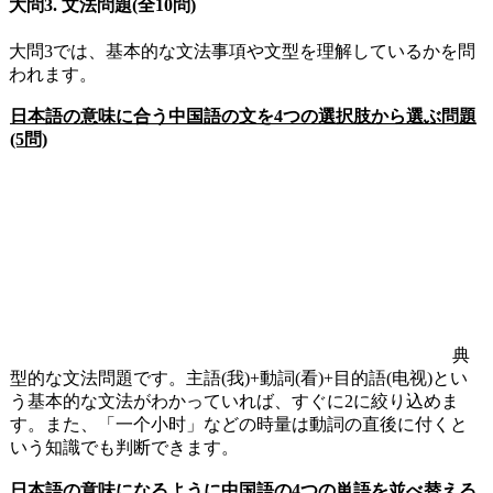
大問
3.
文法問題
(
全
10
問
)
大問
3
では、基本的な文法事項や文型を理解しているかを問
われます。
日本語の意味に合う中国語の文を4つの選択肢から選ぶ問題
(5問)
典
型的な文法問題です。主語
(
我
)+
動詞
(
看
)+
目的語
(
电视)とい
う基本的な文法がわかっていれば、すぐに
2
に絞り込めま
す。また、「一个小时」などの時量は動詞の直後に付くと
いう知識でも判断できます。
日本語の意味になるように中国語の
4
つの単語を並べ替える