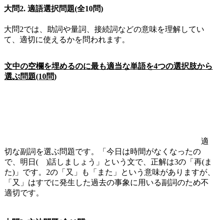
大問2. 適語選択問題(全10問)
大問
2
では、助詞や量詞、接続詞などの意味を理解してい
て、適切に使えるかを問われます。
文中の空欄を埋めるのに最も適当な単語を
4
つの選択肢から
選ぶ問題
(10
問
)
適
切な副詞を選ぶ問題です。「今日は時間がなくなったの
で、明日
(
)
話しましょう」という文で、正解は
3
の「再
(
ま
た
)
」です。
2
の「又」も「また」という意味がありますが、
「又」はすでに発生した過去の事象に用いる副詞のため不
適切です。