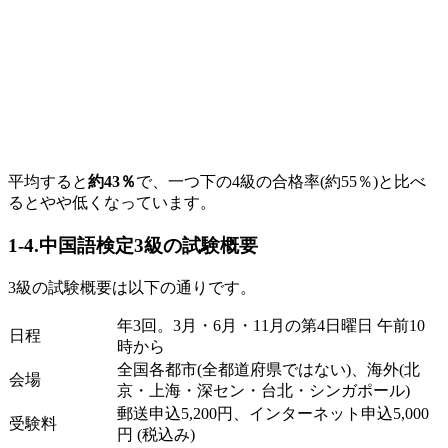
平均すると
約43％
で、一つ下の
4
級の合格率
(
約
55
％
)
と比べ
るとやや低くなっています。
1-4.中国語検定3級の試験概要
3
級の試験概要は以下の通りです。
年
3
回。
3
月・
6
月・
11
月の第
4
日曜日 午前
10
日程
時から
全国各都市
(
全都道府県ではない
)
、海外
(
北
会場
京・上海・深セン・台北・シンガポール
)
郵送申込
5,200
円、インターネット申込
5,000
受験料
円 (税込み)