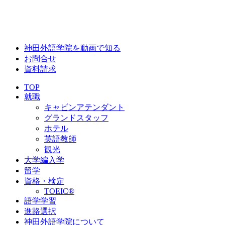
神田外語学院を動画で知る
お問合せ
資料請求
TOP
就職
キャビンアテンダント
グランドスタッフ
ホテル
英語教師
観光
大学編入学
留学
資格・検定
TOEIC®
語学学習
進路選択
神田外語学院について