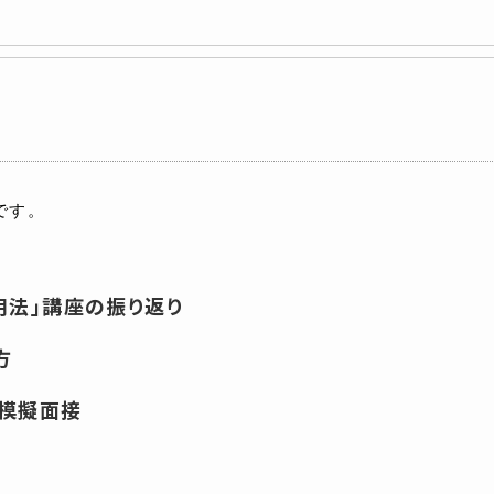
です。
用法」講座の振り返り
方
る模擬面接