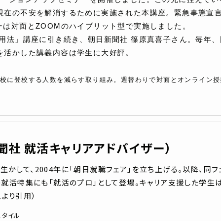
現在の不安を解消するために実施された本講座。緊急事態宣
ーは対面とZOOMのハイブリット型で実施しました。
活用法」講座に引き続き、朝日新聞社 篠原真喜子さん。毎年
を活かした講義内容は学生に大好評。
、学校に登校する人数を減らす取り組み。週替わりで対面とオンライン
聞社 就活キャリアアドバイザー）
生かして、2004年に「朝日就職フェア」を立ち上げる。以降、同フ
ジ」の就活特集にも「就活のプロ」として登場。キャリア支援した学生
ムより引用）
スタイル