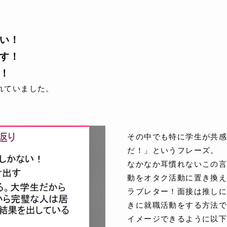
い！
す！
！
れていました。
その中でも特に学生が共
だ！」というフレーズ。
なかなか耳慣れないこの
動をオタク活動に置き換え
ラブレター！面接は推し
きに就職活動をする方法
イメージできるように以