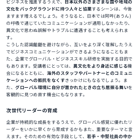
ビジネスを推進するうえで、
日本以外のさまざまな国や地域の
文化をバックグラウンドに持つ人々と協業
するシーンは、今後
ますます増えるでしょう。そうなると、日本では阿吽(あうん)
の呼吸で通じていたコミュニケーションが通用しなかったり、
異文化で思わぬ誤解やトラブルに遭遇することも考えられま
す。
こうした認識齟齬を避けながら、互いをより深く理解したうえ
でビジネスコミュニケーションができるようになることもま
た、企業でグローバル・ビジネススキル研修を実施する目的で
もあります。受講者にとっては、
異文化をより身近に感じる
機
会になるとともに、
海外のスタッフやパートナーとのコミュニ
ケーションへの抵抗をなくす
きっかけにもなるでしょう。ま
た、
グローバル環境に自分が置かれたときの立ち居振る舞い
を
客観的に見つめ直す機会にもなります。
次世代リーダーの育成
企業が持続的な成長をするうえで、グローバル感覚に優れたリ
ーダーをいかに早くから育成するかもまた、重要なテーマと言
えます。そのための有効な手段として、
若手・中堅社員の中か