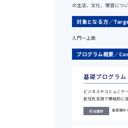
の生活、文化、慣習につ
対象となる方／Target
入門～上級
プログラム概要／Cont
基礎プログラム
ビジネスやコミュニケ
赴任先言語で積極的に
各言語の
担当講師