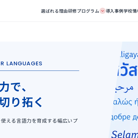
選ばれる理由
研修プログラム
導入事例
学校情
ER LANGUAGES
力で、
切り拓く
で使える言語力を育成する幅広いプ