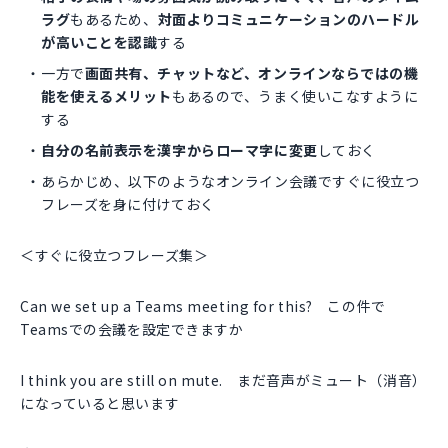
ラグ
もあるため、
対面よりコミュニケーションのハードル
が高いことを認識
する
一方で
画面共有、チャットなど、オンラインならではの機
能を使えるメリット
もあるので、うまく使いこなすように
する
自分の名前表示を漢字からローマ字に変更
しておく
あらかじめ、以下のようなオンライン会議ですぐに役立つ
フレーズを身に付けておく
＜すぐに役立つフレーズ集＞
Can we set up a Teams meeting for this? この件で
Teamsでの会議を設定できますか
I think you are still on mute. まだ音声がミュート（消音）
になっていると思います