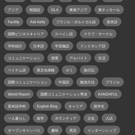
アジア
韓国語
GLA
東南アジア
東ティモール
Facility
Ask Kelly
ブラジル・ポルトガル語
英米語
国際ビジネスキャリア
スペイン語
クラブ・サークル
学科紹介
日本語
学習施設
インドネシア語
コミュニケーション
授業
アルバイト
生活
ベトナム語
異文化体験
ゼミ
旅行記
国際コミュニケーション
中国語
勉強方法
ブラジル
World Report
国際コミュニケーション専攻
KANDAFUL
英米語学科
English Blog
キャリア
留学生
一人暮らし
留学
ボランティア
文化
入試
オープンキャンパス
趣味
英語
インターンシップ