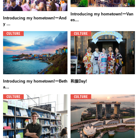
Introducing my hometown!ーVan
Introducing my hometown!ーAnd
es…
y …
CULTURE
CULTURE
Introducing my hometown!ーBeth
和服Day!
a…
CULTURE
CULTURE