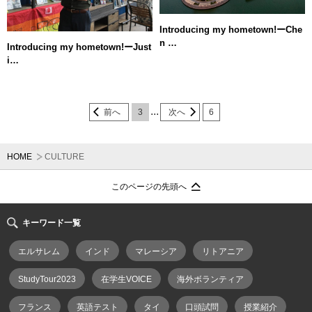
Introducing my hometown!ーChe
n …
Introducing my hometown!ーJust
i…
...
前へ
3
次へ
6
HOME
CULTURE
このページの先頭へ
キーワード一覧
エルサレム
インド
マレーシア
リトアニア
StudyTour2023
在学生VOICE
海外ボランティア
フランス
英語テスト
タイ
口頭試問
授業紹介