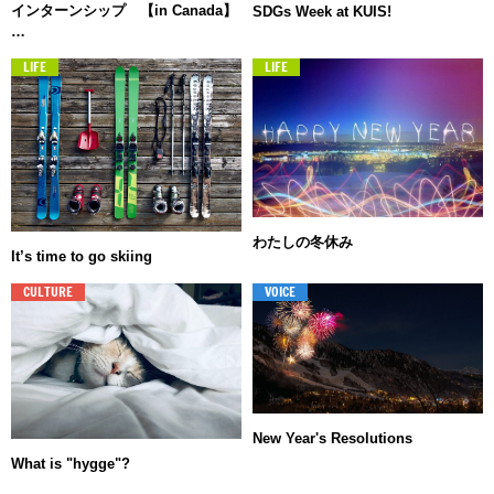
インターンシップ 【in Canada】
SDGs Week at KUIS!
…
LIFE
LIFE
わたしの冬休み
It’s time to go skiing
CULTURE
VOICE
New Year's Resolutions
What is "hygge"?