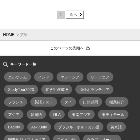
1
次へ
HOME
英語
このページの先頭へ
キーワード一覧
エルサレム
インド
マレーシア
リトアニア
StudyTour2023
在学生VOICE
海外ボランティア
フランス
英語テスト
タイ
口頭試問
授業紹介
アジア
韓国語
GLA
東南アジア
東ティモール
Facility
Ask Kelly
ブラジル・ポルトガル語
英米語
国際ビジネスキャリア
スペイン語
クラブ・サークル