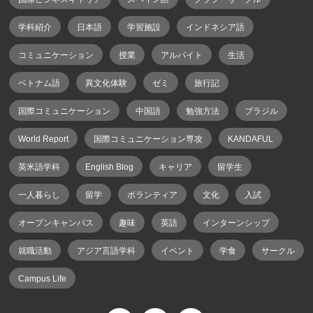
学科紹介
日本語
学習施設
インドネシア語
コミュニケーション
授業
アルバイト
生活
ベトナム語
異文化体験
ゼミ
旅行記
国際コミュニケーション
中国語
勉強方法
ブラジル
World Report
国際コミュニケーション専攻
KANDAFUL
英米語学科
English Blog
キャリア
留学生
一人暮らし
留学
ボランティア
文化
入試
オープンキャンパス
趣味
英語
インターンシップ
就職活動
アジア言語学科
イベント
学食
サークル
Campus Life