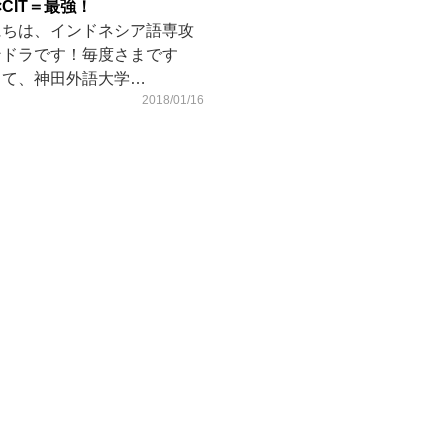
×CIT＝最強！
にちは、インドネシア語専攻
ンドラです！毎度さまです
さて、神田外語大学…
2018/01/16