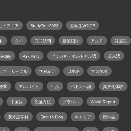
リトアニア
StudyTour2023
在学生VOICE
ト
タイ
口頭試問
授業紹介
アジア
韓国語
acility
Ask Kelly
ブラジル・ポルトガル語
英米語
ラブ・サークル
学科紹介
日本語
学習施設
授業
アルバイト
生活
ベトナム語
異文化体験
中国語
勉強方法
ブラジル
World Report
英米語学科
English Blog
キャリア
留学生