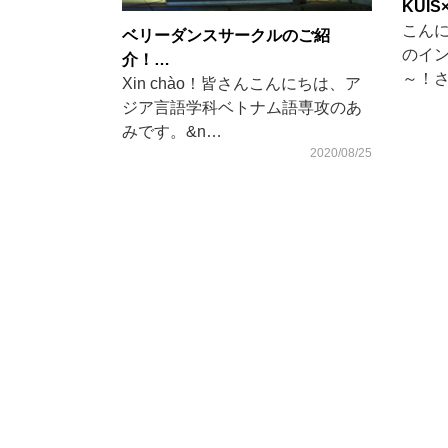
KUIS
こん
ベリーダンスサークルのご紹
のイ
介！…
～！
Xin chào！皆さんこんにちは、ア
ジア言語学科ベトナム語専攻のあ
みです。&n…
2020/08/25