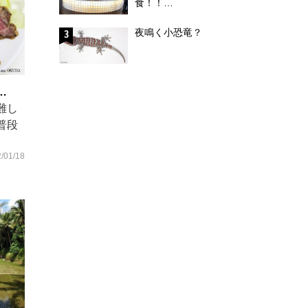
食！！…
夜鳴く小恐竜？
…
難し
普段
/01/18