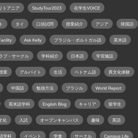
リトアニア
StudyTour2023
在学生VOICE
ト
タイ
口頭試問
授業紹介
アジア
韓国語
acility
Ask Kelly
ブラジル・ポルトガル語
英米語
ラブ・サークル
学科紹介
日本語
学習施設
授業
アルバイト
生活
ベトナム語
異文化体験
中国語
勉強方法
ブラジル
World Report
英米語学科
English Blog
キャリア
留学生
文化
入試
オープンキャンパス
趣味
英語
語学科
イベント
学食
サークル
Campus Life