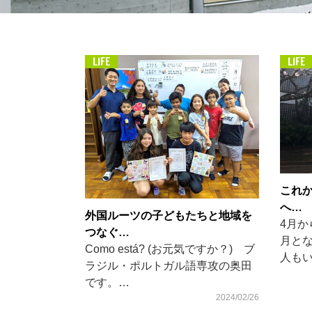
LIFE
LIFE
これ
へ…
外国ルーツの子どもたちと地域を
4月か
つなぐ…
月と
Como está? (お元気ですか？) ブ
人も
ラジル・ポルトガル語専攻の奥田
です。…
2024/02/26