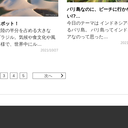
バリ島なのに、ビーチに行か
い!?…
今日のテーマは インドネシア
スポット！
るバリ島。 バリ島ってインド
大陸の半分を占める大きな
アなのって思った…
ブラジル。気候や食文化や風
2021
多様で、世界中にル…
2021/10/27
3
4
5
次へ