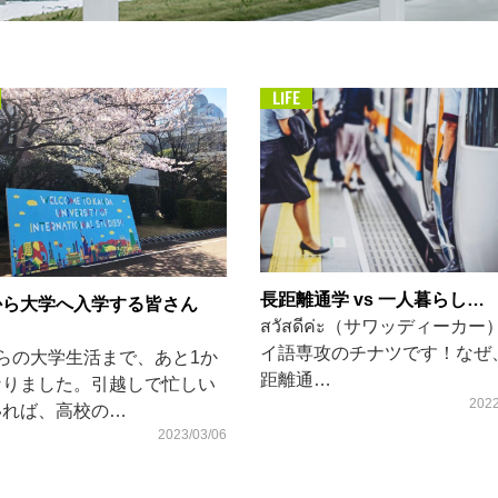
LIFE
長距離通学 vs 一人暮らし…
から大学へ入学する皆さん
สวัสดีค่ะ（サワッディーカー
イ語専攻のチナツです！なぜ
らの大学生活まで、あと1か
距離通…
なりました。引越しで忙しい
2022
いれば、高校の…
2023/03/06