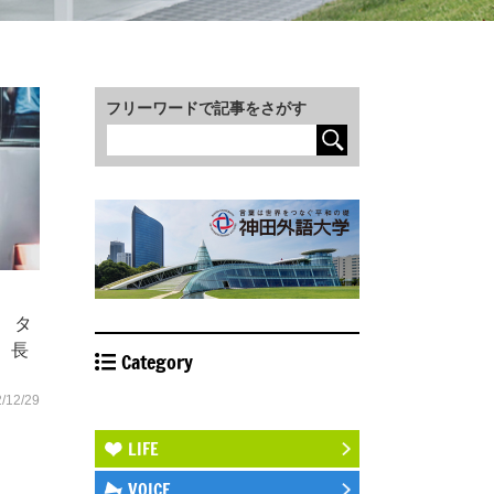
フリーワードで記事をさがす
） タ
、長
Category
/12/29
STUDY ABROAD
LIFE
VOICE