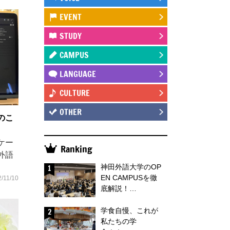
EVENT
STUDY
CAMPUS
LANGUAGE
CULTURE
OTHER
のこ
ケー
Ranking
外語
神田外語大学のOP
EN CAMPUSを徹
/11/10
底解説！…
学食自慢、これが
私たちの学