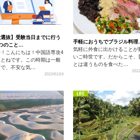
般選抜】受験当日までに行う
手軽におうちでブラジル料理
つのこと…
気軽に外食に出かけることが
好！こんにちは！中国語専攻4
いご時世です。だからこそ、
ことねです。この時期は一般
とは違うものを食べた…
前で、不安な気…
2022
2022/01/24
LIFE