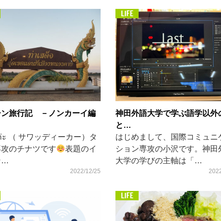
LIFE
神田外語大学で学ぶ語学以外
ーン旅行記 －ノンカーイ編
と…
はじめまして、国際コミュニ
ดีค่ะ （ サワッディーカー）タ
ション専攻の小沢です。神田
専攻のチナツです
表題のイ
大学の学びの主軸は「…
ン…
2022
2022/12/25
LIFE