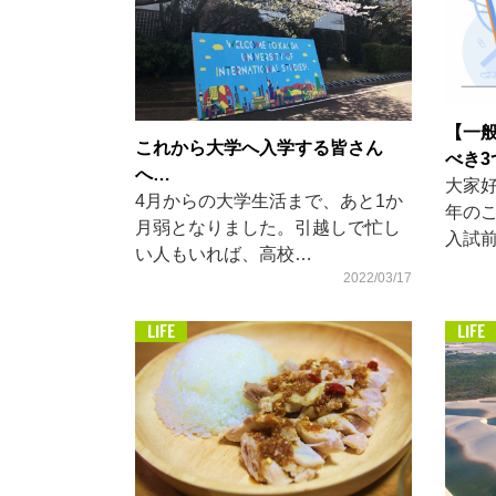
【一
これから大学へ入学する皆さん
べき3
へ…
大家
4月からの大学生活まで、あと1か
年の
月弱となりました。引越しで忙し
入試
い人もいれば、高校…
2022/03/17
LIFE
LIFE