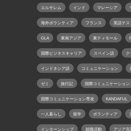
エルサレム
インド
マレーシア
海外ボランティア
フランス
英語テス
GLA
東南アジア
東ティモール
F
国際ビジネスキャリア
スペイン語
ク
インドネシア語
コミュニケーション
ゼミ
旅行記
国際コミュニケーション
国際コミュニケーション専攻
KANDAFUL
一人暮らし
留学
ボランティア
インターンシップ
就職活動
アジア言