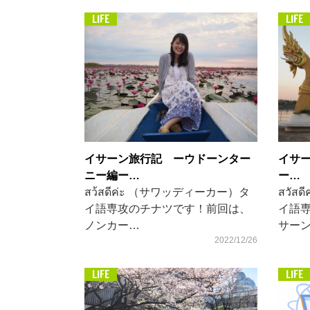
LIFE
LIFE
イサーン旅行記 ーウドーンター
イサ
ニー編ー…
ー…
สว้สดีค่ะ （サワッディーカー）タ
สวัส
イ語専攻のチナツです！前回は、
イ語
ノンカー…
サー
2022/12/26
LIFE
LIFE