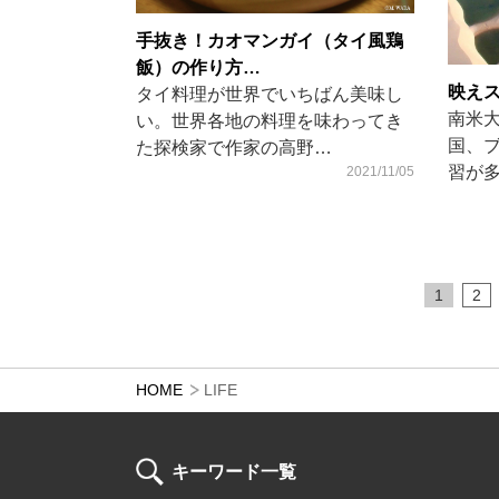
手抜き！カオマンガイ（タイ風鶏
飯）の作り方…
映え
タイ料理が世界でいちばん美味し
南米
い。世界各地の料理を味わってき
国、
た探検家で作家の高野…
習が
2021/11/05
1
2
HOME
LIFE
キーワード一覧