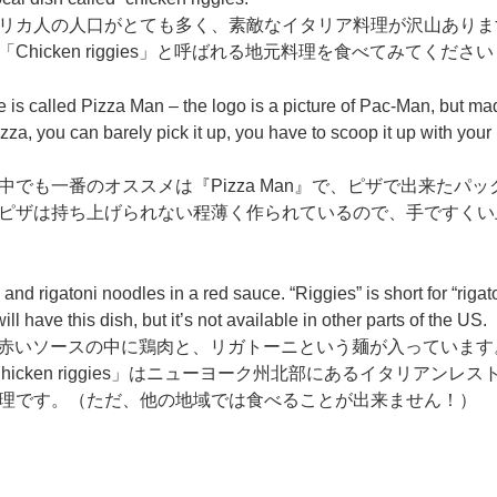
リカ人の人口がとても多く、素敵なイタリア料理が沢山ありま
icken riggies」と呼ばれる地元料理を食べてみてください
ne is called Pizza Man – the logo is a picture of Pac-Man, but m
izza, you can barely pick it up, you have to scoop it up with your
でも一番のオススメは『Pizza Man』で、ピザで出来たパッ
ピザは持ち上げられない程薄く作られているので、手ですくい
 and rigatoni noodles in a red sauce. “Riggies” is short for “rigato
l have this dish, but it’s not available in other parts of the US.
ies」は赤いソースの中に鶏肉と、リガトーニという麺が入っています
hicken riggies」はニューヨーク州北部にあるイタリアンレス
理です。（ただ、他の地域では食べることが出来ません！）