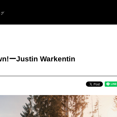
ログ
wn!ーJustin Warkentin