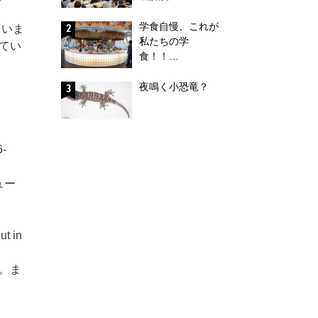
学食自慢、これが
ていま
私たちの学
てい
食！！…
夜鳴く小恐竜？
6-
ュー
ut in
。ま