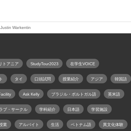
Justin Warkentin
リトアニア
StudyTour2023
在学生VOICE
ト
タイ
口頭試問
授業紹介
アジア
韓国語
acility
Ask Kelly
ブラジル・ポルトガル語
英米語
ラブ・サークル
学科紹介
日本語
学習施設
授業
アルバイト
生活
ベトナム語
異文化体験