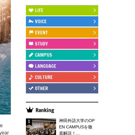
LIFE
VOICE
EVENT
STUDY
CAMPUS
LANGUAGE
CULTURE
OTHER
Ranking
神田外語大学のOP
re
EN CAMPUSを徹
-year
底解説！…