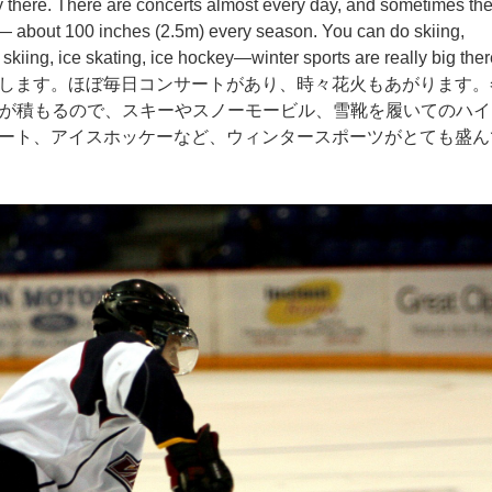
ay there. There are concerts almost every day, and sometimes th
ow— about 100 inches (2.5m) every season. You can do skiing,
iing, ice skating, ice hockey—winter sports are really big ther
します。ほぼ毎日コンサートがあり、時々花火もあがります。
の雪が積もるので、スキーやスノーモービル、雪靴を履いてのハ
ート、アイスホッケーなど、ウィンタースポーツがとても盛ん