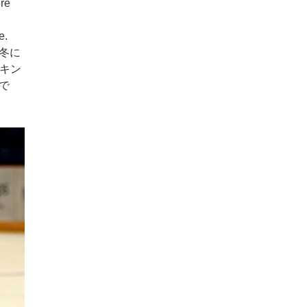
ere
e.
冬に
イキン
で