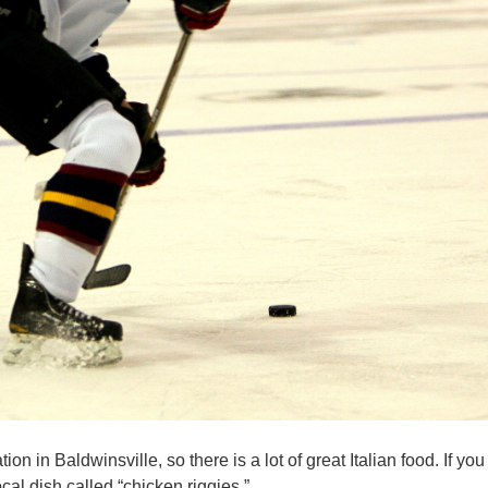
on in Baldwinsville, so there is a lot of great Italian food. If you 
cal dish called “chicken riggies.”