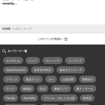
umanity…
HOME
ボランティア
このページの先頭へ
キーワード一覧
エルサレム
インド
マレーシア
リトアニア
StudyTour2023
在学生VOICE
海外ボランティア
フランス
英語テスト
タイ
口頭試問
授業紹介
アジア
韓国語
GLA
東南アジア
東ティモール
Facility
Ask Kelly
ブラジル・ポルトガル語
英米語