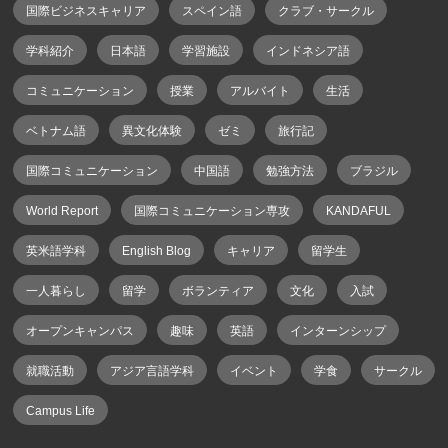
国際ビジネスキャリア
スペイン語
クラブ・サークル
学科紹介
日本語
学習施設
インドネシア語
コミュニケーション
授業
アルバイト
生活
ベトナム語
異文化体験
ゼミ
旅行記
国際コミュニケーション
中国語
勉強方法
ブラジル
World Report
国際コミュニケーション専攻
KANDAFUL
英米語学科
English Blog
キャリア
留学生
一人暮らし
留学
ボランティア
文化
入試
オープンキャンパス
趣味
英語
インターンシップ
就職活動
アジア言語学科
イベント
学食
サークル
Campus Life